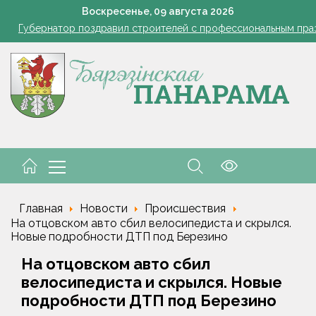
азером, а розацеа обострилась? Врач объяснила, почему усилила
Воскресенье,
09
августа
2026
Губернатор поздравил строителей с профессиональным пра
В Пинском районе бесправник сбил мопед, его водитель в ре
Огород без простоев: превращаем чесночную грядку в фабри
 жара ушла, но лето не спешит прощаться. Рябов рассказал о пог
азером, а розацеа обострилась? Врач объяснила, почему усилила
Губернатор поздравил строителей с профессиональным пра
В Пинском районе бесправник сбил мопед, его водитель в ре
Главная
Новости
Происшествия
На отцовском авто сбил велосипедиста и скрылся.
Новые подробности ДТП под Березино
На отцовском авто сбил
велосипедиста и скрылся. Новые
подробности ДТП под Березино