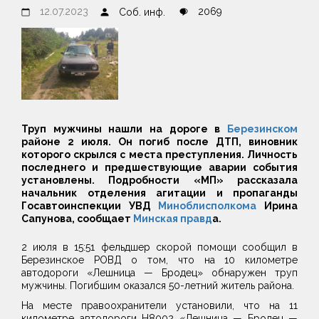
12.07.2023
2069
Соб. инф.
Труп мужчины нашли на дороге в
Березинском
районе 2 июля. Он погиб после ДТП, виновник
которого скрылся с места преступления. Личность
последнего и предшествующие аварии события
установлены. Подробности «МП» рассказала
начальник отделения агитации и пропаганды
Госавтоинспекции УВД
Миноблисполкома
Ирина
Сапунова, сообщает
Минская правд
а.
2 июля в 15:51 фельдшер скорой помощи сообщил в
Березинское РОВД о том, что на 10 километре
автодороги «Лешница — Бродец» обнаружен труп
мужчины. Погибшим оказался 50-летний житель района.
На месте правоохранители установили, что на 11
километре автодороги Н8002 «Лешница — Бродец —