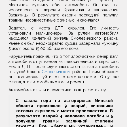
Местино» мужчину сбил автомобиль. Он ехал на
велосипеде от деревни Крапивная в направлении
Засвятицы. В результате аварии последний получил
травмы, несовместимые с жизнью, и скончался.
Водитель с места ДТП скрылся. Его личность
установили милиционеры. За рулем автомобиля
находился 32-летний житель Смолевичского района.
Ранее он был неоднократно судим. Задержали мужчину
5 июля около 19:00 вблизи его дома.
Нарушитель пояснил, что в тот злосчастный вечер взял
автомобиль отца, наехал на велосипедиста и скрылся с
места ДТП. После случившегося он загнал автомобиль
в глухой бокс в
Смолевичском
районе. Таким образом
он планировал уйти от ответственности. Отцу же
сказал, что автомобиль отдал в ремонт.
Автомобиль изъяли и поместили на штрафстоянку.
С начала года на автодорогах Минской
области произошло 9 аварий, виновники
которых скрылись с места происшествия. В
результате аварий 4 человека погибли и 5
получили травмы различной степени
тяжести. Все «беглецы» установлены и