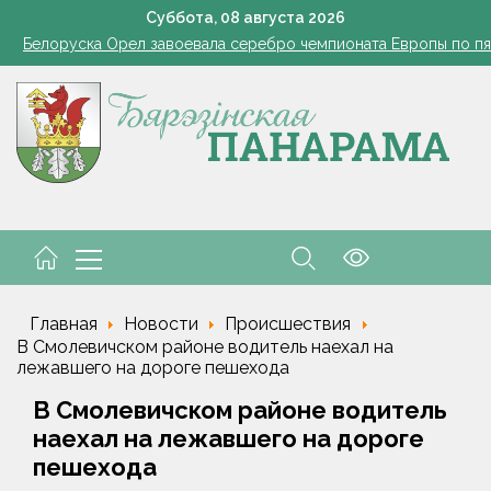
101 год — целая эпоха!
Суббота,
08
августа
2026
Белоруска Орел завоевала серебро чемпионата Европы по п
В Белыничском районе погиб мотоциклист после столкновения
В Жорновке проходит турслёт сотрудников ГКСЭ
Есть комбайнеры-тысячники в «Здравушка-Агро»
101 год — целая эпоха!
Белоруска Орел завоевала серебро чемпионата Европы по п
В Белыничском районе погиб мотоциклист после столкновения
Главная
Новости
Происшествия
В Смолевичском районе водитель наехал на
лежавшего на дороге пешехода
В Смолевичском районе водитель
наехал на лежавшего на дороге
пешехода