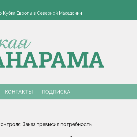
та 6 августа повреждены кровли 773 жилых домов
о Кубка Европы в Северной Македонии
ом доме в Минске
чтобы в следующем году собирать урожай ведрами
ядку в фабрику урожая
та 6 августа повреждены кровли 773 жилых домов
о Кубка Европы в Северной Македонии
ом доме в Минске
чтобы в следующем году собирать урожай ведрами
ядку в фабрику урожая
КОНТАКТЫ
ПОДПИСКА
онтроля: Заказ превысил потребность