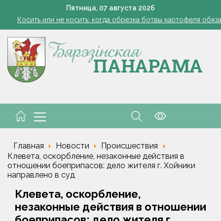
Семинар-совещание по охране труда профсоюза работник
Пятница,
07
августа
2026
Косить или не косить: когда обрезка ботвы картофеля обяз
Ребенок провалился в канализационный колодец в Столинско
Включаем фары и продолжаем жать
командировочные расходы на проезд, если у работника нет биле
Семинар-совещание по охране труда профсоюза работник
Косить или не косить: когда обрезка ботвы картофеля обяз
Ребенок провалился в канализационный колодец в Столинско
Главная
Новости
Происшествия
Клевета, оскорбление, незаконные действия в
отношении боеприпасов: дело жителя г. Хойники
направлено в суд
Клевета, оскорбление,
незаконные действия в отношении
боеприпасов: дело жителя г.