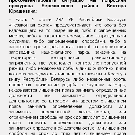
Прокомментировать ситуацию мы попросили
прокурора Березинского района Виктора
Юрашевича:
- Часть 2 статьи 282 УК Республики Беларусь
«Незаконная охота» предусматривает, что охота без
надлежащего на то разрешения, либо в запрещенных
местах, либо в запретное время, либо запрещенными
орудиями, либо запрещенными способами, либо в
запретные сроки (незаконная охота) на территории
заповедника, национального парка, заказника, на
территориях, подвергшихся радиоактивному
загрязнению, где установлен контрольно-пропускной
режим, либо незаконная добыча диких животных, виды
которых заведомо для виновного включены в Красную
книгу Республики Беларусь, либо незаконная охота,
повлекшая причинение ущерба в крупном размере,
наказываются лишением права занимать определенные
должности или заниматься определенной
деятельностью со штрафом, или арестом с лишением
права занимать определенные должности или
заниматься определенной деятельностью, или
ограничением свободы на срок до двух лет с лишением
права занимать определенные должности или
заниматься определенной деятельностью, или лишением
свободы на срок до трех лет с лишением права