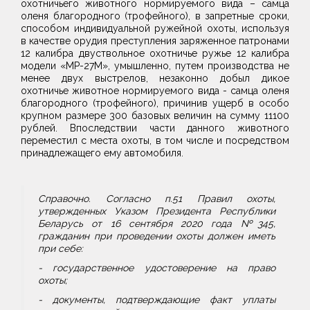
охотничьего животного нормируемого вида – самца
оленя благородного (трофейного), в запретные сроки,
способом индивидуальной ружейной охо­ты, используя
в качестве орудия преступления заряженное патронами
12 ка­либра двуствольное охотничье ружье 12 калибра
модели «МР-27М», умышленно, путем производства не
менее двух выстрелов, неза­конно добыл дикое
охотничье животное нормируемого вида - самца оленя
благородного (трофейного), причинив ущерб в особо
крупном размере 300 базовых величин на сумму 11100
рублей. Впоследствии части данного жи­вотного
переместил с места охоты, в том числе и посредством
принадлежа­щего ему автомобиля.
Справочно. Согласно п.51 Правил охоты,
утвержденных Указом Президента Республики
Беларусь от 16 сентября 2020 года №345,
гражданин при проведении охоты должен иметь
при себе:
- государственное удостоверение на право
охоты;
- документы, подтверждающие факт уплаты