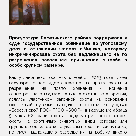
Прокуратура Березинского района поддержала в
суде государственное обвинение по уголовному
делу в отношении жителя г.Минска, которому
инкриминирована охота без надлежащего на то
разрешения повлекшее причинение ущерба в
особо крупном размере.
Как установлено, охотник 4 ноября 2023 го­да, имея
государственное удостоверение на право охоты и
разрешение на право хранения и ношения
огнестрельного гладкоствольного охотничьего оружия,
являясь участником загонной охоты на основании
охотничьей пу­тевки, находясь в охотничьих угодьях
«Березинской РОС» РГОО «БООР», в нару­шение абзаца
5 пункта 62 Правил охоты, предусматривающего запрет
охоты на охотничьих животных, виды которых или
группы видов которых не ука­заны в охотничьей путевке,
не имея надлежащего разрешения на добычу ди­кого