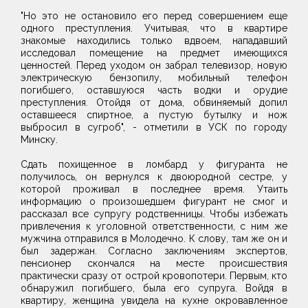
"Но это не остановило его перед совершением еще
одного преступления. Учитывая, что в квартире
знакомые находились только вдвоем, нападавший
исследовал помещение на предмет имеющихся
ценностей. Перед уходом он забрал телевизор, новую
электрическую бензопилу, мобильный телефон
погибшего, оставшуюся часть водки и орудие
преступления. Отойдя от дома, обвиняемый допил
оставшееся спиртное, а пустую бутылку и нож
выбросил в сугроб", - отметили в УСК по городу
Минску.
Сдать похищенное в ломбард у фигуранта не
получилось, он вернулся к двоюродной сестре, у
которой проживал в последнее время. Утаить
информацию о произошедшем фигурант не смог и
рассказал все супругу родственницы. Чтобы избежать
привлечения к уголовной ответственности, с ним же
мужчина отправился в Молодечно. К слову, там же он и
был задержан. Согласно заключениям экспертов,
пенсионер скончался на месте происшествия
практически сразу от острой кровопотери. Первым, кто
обнаружил погибшего, была его супруга. Войдя в
квартиру, женщина увидела на кухне окровавленное