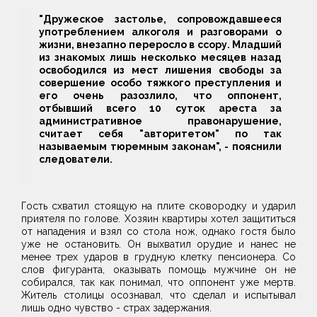
"Дружеское застолье, сопровождавшееся
употреблением алкоголя и разговорами о
жизни, внезапно переросло в ссору. Младший
из знакомых лишь несколько месяцев назад
освободился из мест лишения свободы за
совершение особо тяжкого преступления и
его очень разозлило, что оппонент,
отбывший всего 10 суток ареста за
административное правонарушение,
считает себя "авторитетом" по так
называемым тюремным законам", - пояснили
следователи.
Гость схватил стоящую на плите сковородку и ударил
приятеля по голове. Хозяин квартиры хотел защититься
от нападения и взял со стола нож, однако гостя было
уже не остановить. Он выхватил орудие и нанес не
менее трех ударов в грудную клетку пенсионера. Со
слов фигуранта, оказывать помощь мужчине он не
собирался, так как понимал, что оппонент уже мертв.
Житель столицы осознавал, что сделал и испытывал
лишь одно чувство - страх задержания.