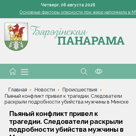
е, "мертвые души". Крупная афера по закупке фруктов и ягод ра
Четверг,
06
августа
2026
Основные факторы опасности при жаре напомнили в 
й календарь дачника на август 2026 года: благоприятные дни для
Березинские тысячники. Новые имена
льник отправился на Северный полюс в составе международной 
е, "мертвые души". Крупная афера по закупке фруктов и ягод ра
Основные факторы опасности при жаре напомнили в 
й календарь дачника на август 2026 года: благоприятные дни для
Главная
Новости
Происшествия
Пьяный конфликт привел к трагедии. Следователи
раскрыли подробности убийства мужчины в Минске
Пьяный конфликт привел к
трагедии. Следователи раскрыли
подробности убийства мужчины в