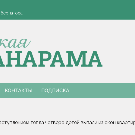
оля Минской области в 2027 году
убернатора
утренний туризм
оля Минской области в 2027 году
убернатора
утренний туризм
КОНТАКТЫ
ПОДПИСКА
аступлением тепла четверо детей выпали из окон кварти