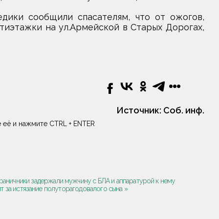
едики сообщили спасателям, что от ожогов,
тиэтажки на ул.Армейской в Старых Дорогах,
Источник:
Соб. инф.
 её и нажмите CTRL + ENTER
раничники задержали мужчину с БЛА и аппаратурой к нему
дят за истязание полуторагодовалого сына »