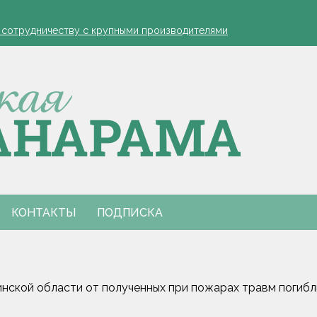
устовская защита яблонь
к сотрудничеству с крупными производителями
- я борюсь за деревню
ко обозначил слабые места в работе автолавок
инах на селе: "Просрочка и тухлятина!"
устовская защита яблонь
к сотрудничеству с крупными производителями
- я борюсь за деревню
ко обозначил слабые места в работе автолавок
инах на селе: "Просрочка и тухлятина!"
КОНТАКТЫ
ПОДПИСКА
инской области от полученных при пожарах травм погиб