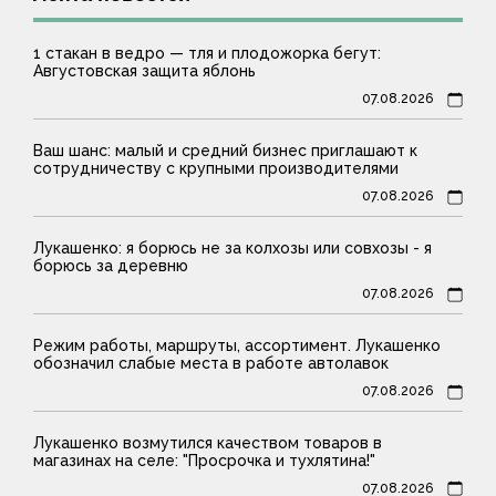
1 стакан в ведро — тля и плодожорка бегут:
Августовская защита яблонь
07.08.2026
Ваш шанс: малый и средний бизнес приглашают к
сотрудничеству с крупными производителями
07.08.2026
Лукашенко: я борюсь не за колхозы или совхозы - я
борюсь за деревню
07.08.2026
Режим работы, маршруты, ассортимент. Лукашенко
обозначил слабые места в работе автолавок
07.08.2026
Лукашенко возмутился качеством товаров в
магазинах на селе: "Просрочка и тухлятина!"
07.08.2026