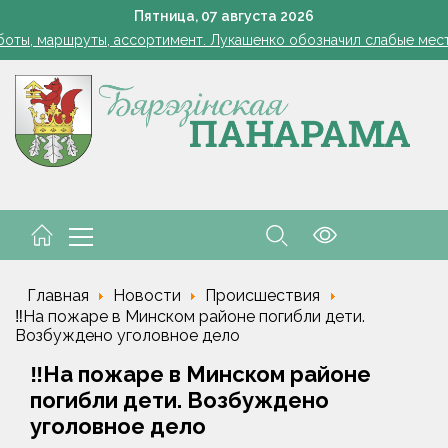
Лукашенко: я борюсь не за колхозы или совхозы - я борюсь з
Пятница,
07
августа
2026
оты, маршруты, ассортимент. Лукашенко обозначил слабые мест
енко возмутился качеством товаров в магазинах на селе: "Просро
1 стакан в ведро — тля и плодожорка бегут: Августовская защ
: малый и средний бизнес приглашают к сотрудничеству с круп
Лукашенко: я борюсь не за колхозы или совхозы - я борюсь з
оты, маршруты, ассортимент. Лукашенко обозначил слабые мест
енко возмутился качеством товаров в магазинах на селе: "Просро
Главная
Новости
Происшествия
‼️На пожаре в Минском районе погибли дети.
Возбуждено уголовное дело
‼️На пожаре в Минском районе
погибли дети. Возбуждено
уголовное дело