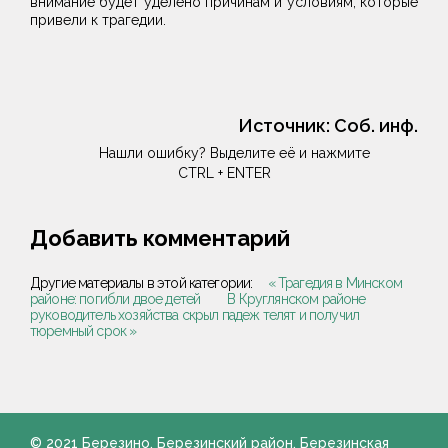
внимание будет уделено причинам и условиям, которые
привели к трагедии.
Источник:
Соб. инф.
Нашли ошибку? Выделите её и нажмите
CTRL + ENTER
Добавить комментарий
Другие материалы в этой категории:
« Трагедия в Минском
районе: погибли двое детей
В Круглянском районе
руководитель хозяйства скрыл падеж телят и получил
тюремный срок »
© 2021 Березино. Березинский район. Березинская