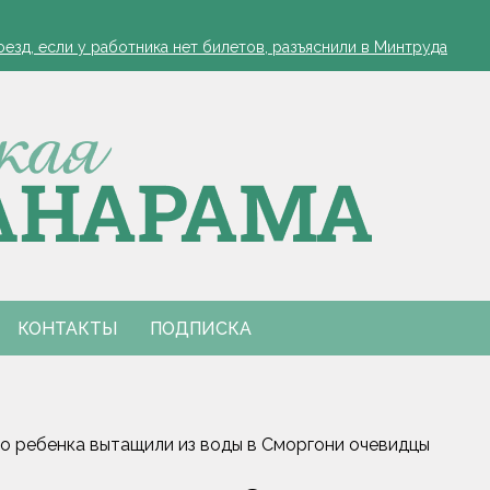
зд, если у работника нет билетов, разъяснили в Минтруда
а работников АПК
офеля обязательна
 в Столинском районе
зд, если у работника нет билетов, разъяснили в Минтруда
а работников АПК
офеля обязательна
 в Столинском районе
КОНТАКТЫ
ПОДПИСКА
о ребенка вытащили из воды в Сморгони очевидцы