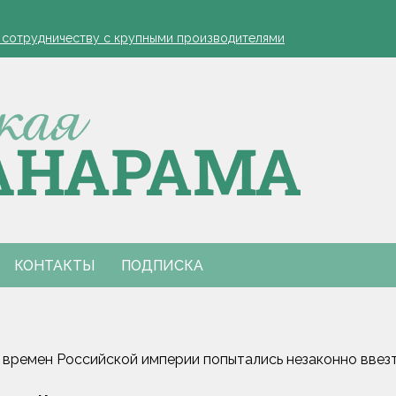
устовская защита яблонь
к сотрудничеству с крупными производителями
- я борюсь за деревню
ко обозначил слабые места в работе автолавок
инах на селе: "Просрочка и тухлятина!"
устовская защита яблонь
к сотрудничеству с крупными производителями
- я борюсь за деревню
ко обозначил слабые места в работе автолавок
инах на селе: "Просрочка и тухлятина!"
КОНТАКТЫ
ПОДПИСКА
времен Российской империи попытались незаконно ввезти 