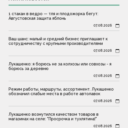
1 стакан в ведро — тля и плодожорка бегут:
Августовская защита яблонь
07.08.2026
Ваш шанс: малый и средний бизнес приглашают к
сотрудничеству с крупными производителями
07.08.2026
Лукашенко: я борюсь не за колхозы или совхозы - я
борюсь за деревню
07.08.2026
Режим работы, маршруты, ассортимент. Лукашенко
обозначил слабые места в работе автолавок
07.08.2026
Лукашенко возмутился качеством товаров в
магазинах на селе: "Просрочка и тухлятина!"
07.08.2026