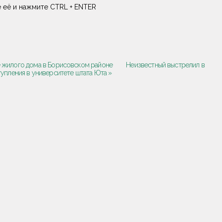
 её и нажмите CTRL + ENTER
 жилого дома в Борисовском районе
Неизвестный выстрелил в
упления в университете штата Юта »