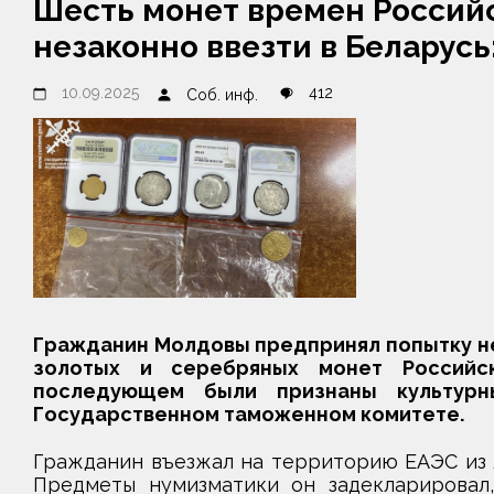
Шесть монет времен Россий
незаконно ввезти в Беларусь:
10.09.2025
412
Соб. инф.
Гражданин Молдовы предпринял попытку не
золотых и серебряных монет Российск
последующем были признаны культурн
Государственном таможенном комитете.
Гражданин въезжал на территорию ЕАЭС из Л
Предметы нумизматики он задекларировал,