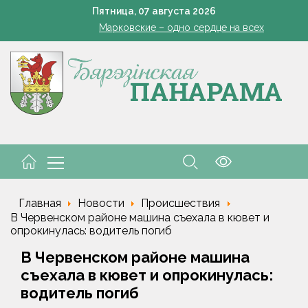
Да трыццаці кубоў за змену
Пятница,
07
августа
2026
Марковские – одно сердце на всех
чтения, буфеты, вендинговые аппараты. Минобразования об изм
Устранение последствий стихии – на контроле губернат
Познай свой край. Как в Беларуси развивают внутренний 
Да трыццаці кубоў за змену
Марковские – одно сердце на всех
чтения, буфеты, вендинговые аппараты. Минобразования об изм
Главная
Новости
Происшествия
В Червенском районе машина съехала в кювет и
опрокинулась: водитель погиб
В Червенском районе машина
съехала в кювет и опрокинулась:
водитель погиб