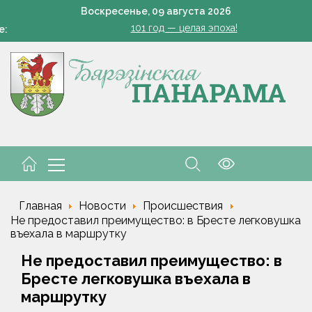
Есть комбайнеры-тысячники в «Здравушка-Агро»
Воскресенье,
09
августа
2026
101 год — целая эпоха!
е:
Белоруска Орел завоевала серебро чемпионата Европы по п
Всего 1 грамм на ведро — и пустоцветов как не бывал
В Жорновке проходит турслёт сотрудников ГКСЭ
Есть комбайнеры-тысячники в «Здравушка-Агро»
101 год — целая эпоха!
Белоруска Орел завоевала серебро чемпионата Европы по п
Главная
Новости
Происшествия
Не предоставил преимущество: в Бресте легковушка
въехала в маршрутку
Не предоставил преимущество: в
Бресте легковушка въехала в
маршрутку