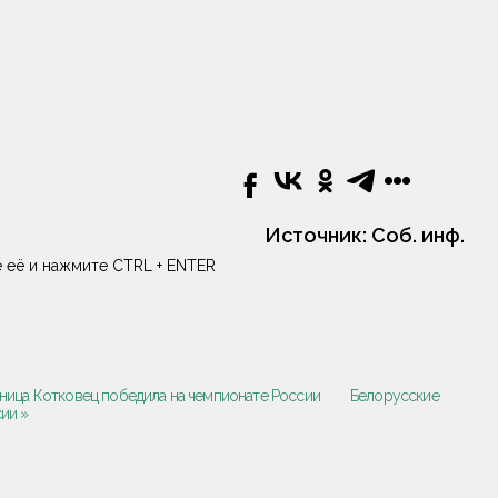
Источник:
Соб. инф.
 её и нажмите CTRL + ENTER
ьница Котковец победила на чемпионате России
Белорусские
ии »