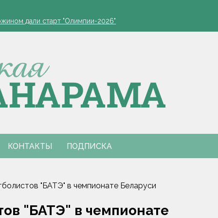
ппараты. Минобразования об изменениях в школьном питании
ожином дали старт "Олимпии-2026"
вия непогоды устраняют в Гомельской и Витебской областях
пулу-10
00 в Торонто
ппараты. Минобразования об изменениях в школьном питании
ожином дали старт "Олимпии-2026"
вия непогоды устраняют в Гомельской и Витебской областях
пулу-10
00 в Торонто
КОНТАКТЫ
ПОДПИСКА
тболистов "БАТЭ" в чемпионате Беларуси
тов "БАТЭ" в чемпионате