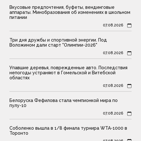
Вкусовые предпочтения, буфеты, вендинговые
аппараты. Минобразования об изменениях в школьном
питании
07.08.2026
Три дня дружбы и спортивной энергии. Под
Воложином дали старт "Олимпии-2026"
07.08.2026
Упавшие деревья, поврежденные авто. Последствия
непогоды устраняют в Гомельской и Витебской
областях
07.08.2026
Белоруска Фефилова стала чемпионкой мира по
пулу-10
07.08.2026
Соболенко вышла в 1/8 финала турнира WTA-1000 в
Торонто
07.08.2026