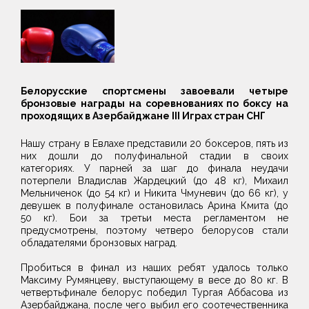
Белорусские спортсмены завоевали четыре
бронзовые награды на соревнованиях по боксу на
проходящих в Азербайджане III Играх стран СНГ
Нашу страну в Евлахе представили 20 боксеров, пять из
них дошли до полуфинальной стадии в своих
категориях. У парней за шаг до финала неудачи
потерпели Владислав Жардецкий (до 48 кг), Михаил
Мельниченок (до 54 кг) и Никита Чмуневич (до 66 кг), у
девушек в полуфинале остановилась Арина Кмита (до
50 кг). Бои за третьи места регламентом не
предусмотрены, поэтому четверо белорусов стали
обладателями бронзовых наград.
Пробиться в финал из наших ребят удалось только
Максиму Румянцеву, выступающему в весе до 80 кг. В
четвертьфинале белорус победил Тургая Аббасова из
Азербайджана, после чего выбил его соотечественника