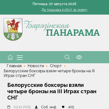
Познай свой край. Как в Беларуси развивают внутренний 
Пятница,
07
августа
2026
Да трыццаці кубоў за змену
Марковские – одно сердце на всех
кашенко поручил вернуть в севооборот все поля Минской облас
Устранение последствий стихии – на контроле губернат
Познай свой край. Как в Беларуси развивают внутренний 
Да трыццаці кубоў за змену
Марковские – одно сердце на всех
Главная
Новости
Спорт
Белорусские боксеры взяли четыре бронзы на III
Играх стран СНГ
Белорусские боксеры взяли
четыре бронзы на III Играх стран
СНГ
03.10.2025
405
Соб. инф.