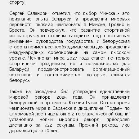
спорту.
Сергей Саланович отметил, что выбор Минска - это
признание опыта Беларуси в проведении мировых
первенств, включая чемпионаты в Минске, Гродно и
Бресте. Он подчеркнул, что развитие спортивной
инфраструктуры столицы находится под постоянным
вниманием руководства государства, и белорусская
сторона примет все необходимые меры для проведения
международных соревнований на самом высоком
уровне. Чемпионат мира 2027 года станет не только
спортивным праздником, но и возможностью для
Беларуси продемонстрировать организационный
потенциал и гостеприимство, которым славятся
белорусы.
Также на заседании был утвержден единственный
мировой рекорд 2025 года. Он принадлежит
белорусской спортсменке Ксении Гусак. Она во время
чемпионата мира в Саранске в дисциплине "Подъем по
штурмовой лестнице в окно 2-го этажа учебной башни"
установила новый мировой рекорд, преодолев
дистанцию за 7.22 секунды. Прежний рекорд 7.30
держался целых 10 лет.