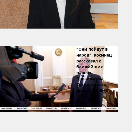
"Они пойдут в
народ". Косинец
рассказал о
ближайших
планах
Президиума,
Секретариата,
делегатов ВНС