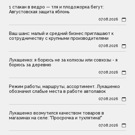
1 стакан в ведро — тля и плодожорка бегут:
Августовская защита яблонь
07.08.2026
Ваш шанс: малый и средний бизнес приглашают к
сотрудничеству с крупными производителями
07.08.2026
Лукашенко: я борюсь не за колхозы или совхозы - я
борюсь за деревню
07.08.2026
Режим работы, маршруты, ассортимент. Лукашенко
обозначил слабые места в работе автолавок
07.08.2026
Лукашенко возмутился качеством товаров в
магазинах на селе: "Просрочка и тухлятина!"
07.08.2026