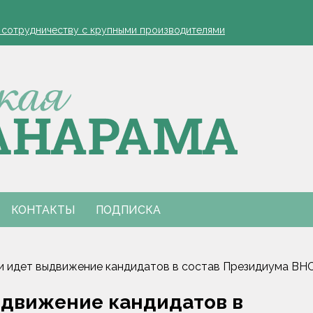
устовская защита яблонь
к сотрудничеству с крупными производителями
- я борюсь за деревню
ко обозначил слабые места в работе автолавок
инах на селе: "Просрочка и тухлятина!"
устовская защита яблонь
к сотрудничеству с крупными производителями
- я борюсь за деревню
ко обозначил слабые места в работе автолавок
инах на селе: "Просрочка и тухлятина!"
КОНТАКТЫ
ПОДПИСКА
и идет выдвижение кандидатов в состав Президиума ВН
ыдвижение кандидатов в