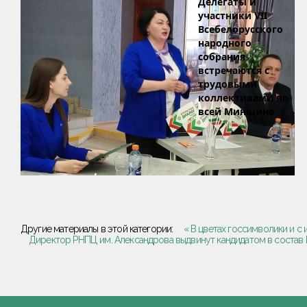
Делегаты и
участники VII
Всебелорусского
народного
собрания
встречаются с
трудовыми
коллективами по
всей Минщине
Другие материалы в этой категории:
« В цветах госсимволики и с
Директор РНПЦ им. Александрова выдвинут кандидатом в состав