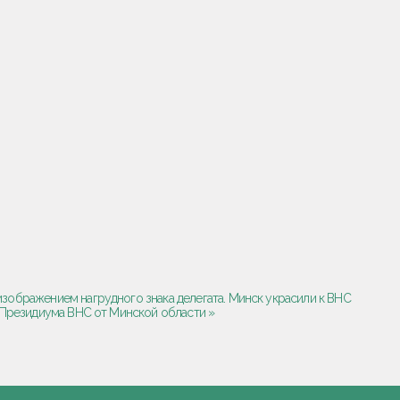
 изображением нагрудного знака делегата. Минск украсили к ВНС
 Президиума ВНС от Минской области »