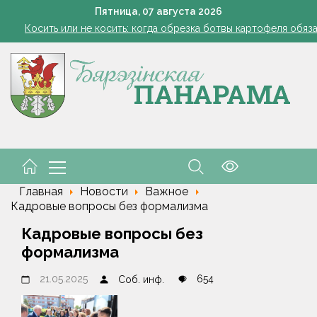
Семинар-совещание по охране труда профсоюза работник
Пятница,
07
августа
2026
Косить или не косить: когда обрезка ботвы картофеля обяз
Ребенок провалился в канализационный колодец в Столинско
Включаем фары и продолжаем жать
командировочные расходы на проезд, если у работника нет биле
Семинар-совещание по охране труда профсоюза работник
Косить или не косить: когда обрезка ботвы картофеля обяз
Ребенок провалился в канализационный колодец в Столинско
Главная
Новости
Важное
Кадровые вопросы без формализма
Кадровые вопросы без
формализма
21.05.2025
654
Соб. инф.