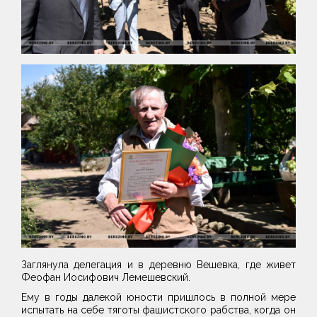
Заглянула делегация и в деревню Вешевка, где живет
Феофан Иосифович Лемешевский.
Ему в годы далекой юности пришлось в полной мере
испытать на себе тяготы фашистского рабства, когда он