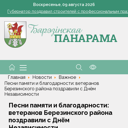
Губернатор поздравил строителей с профессиональным пра
Воскресенье,
09
августа
2026
В Пинском районе бесправник сбил мопед, его водитель в ре
Огород без простоев: превращаем чесночную грядку в фабри
 жара ушла, но лето не спешит прощаться. Рябов рассказал о пог
азером, а розацеа обострилась? Врач объяснила, почему усилила
Губернатор поздравил строителей с профессиональным пра
В Пинском районе бесправник сбил мопед, его водитель в ре
Главная
Новости
Важное
Песни памяти и благодарности: ветеранов
Березинского района поздравили с Днём
Независимости
Песни памяти и благодарности:
ветеранов Березинского района
поздравили с Днём
Независимости