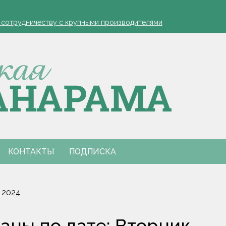
устовская защита яблонь
к сотрудничеству с крупными производителями
- я борюсь за деревню
ко обозначил слабые места в работе автолавок
инах на селе: "Просрочка и тухлятина!"
устовская защита яблонь
к сотрудничеству с крупными производителями
- я борюсь за деревню
ко обозначил слабые места в работе автолавок
инах на селе: "Просрочка и тухлятина!"
КОНТАКТЫ
ПОДПИСКА
 2024
ны по дате: Вторник,