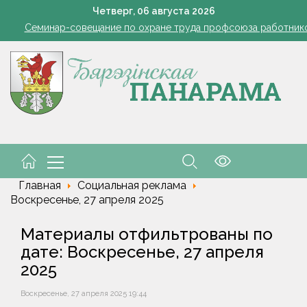
командировочные расходы на проезд, если у работника нет биле
Четверг,
06
августа
2026
Семинар-совещание по охране труда профсоюза работник
Косить или не косить: когда обрезка ботвы картофеля обяз
Ребенок провалился в канализационный колодец в Столинско
снил философию отношений с Алжиром и предложил ускорить р
командировочные расходы на проезд, если у работника нет биле
Семинар-совещание по охране труда профсоюза работник
Косить или не косить: когда обрезка ботвы картофеля обяз
Ребенок провалился в канализационный колодец в Столинско
снил философию отношений с Алжиром и предложил ускорить р
Главная
Социальная реклама
Воскресенье, 27 апреля 2025
Материалы отфильтрованы по
дате: Воскресенье, 27 апреля
2025
Воскресенье, 27 апреля 2025 19:44