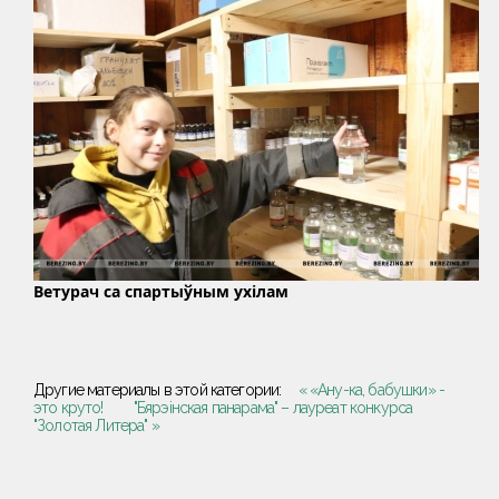
Ветурач са спартыўным ухілам
Другие материалы в этой категории:
« «Ану-ка, бабушки» -
это круто!
"Бярэiнская панарама" – лауреат конкурса
"Золотая Литера" »