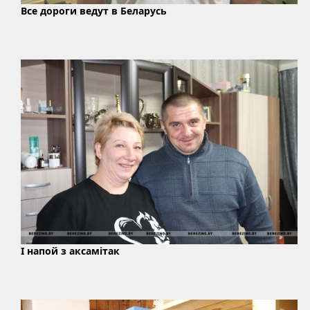
Все дороги ведут в Беларусь
І напой з аксамітак