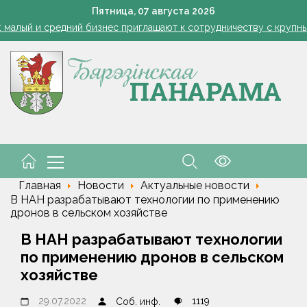
1 стакан в ведро — тля и плодожорка бегут: Августовская защ
Пятница,
07
августа
2026
: малый и средний бизнес приглашают к сотрудничеству с круп
Лукашенко: я борюсь не за колхозы или совхозы - я борюсь з
оты, маршруты, ассортимент. Лукашенко обозначил слабые мест
енко возмутился качеством товаров в магазинах на селе: "Просро
1 стакан в ведро — тля и плодожорка бегут: Августовская защ
: малый и средний бизнес приглашают к сотрудничеству с круп
Лукашенко: я борюсь не за колхозы или совхозы - я борюсь з
оты, маршруты, ассортимент. Лукашенко обозначил слабые мест
енко возмутился качеством товаров в магазинах на селе: "Просро
Главная
Новости
Актуальные новости
В НАН разрабатывают технологии по применению
дронов в сельском хозяйстве
В НАН разрабатывают технологии
по применению дронов в сельском
хозяйстве
29.07.2022
1119
Соб. инф.