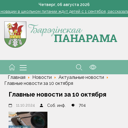
Добро пожаловать в команду, молодые медики!
Четверг,
06
августа
2026
 новации в школьном питании ждут детей с 1 сентября, рассказал
Жатва-2026 в Березинском районе. День за днём
 Беларуси обнулены экспортные пошлины на сжиженные углевод
Четырехтонный обломок ракеты SpaceX врезался в Лу
Добро пожаловать в команду, молодые медики!
 новации в школьном питании ждут детей с 1 сентября, рассказал
Жатва-2026 в Березинском районе. День за днём
 Беларуси обнулены экспортные пошлины на сжиженные углевод
Четырехтонный обломок ракеты SpaceX врезался в Лу
Главная
Новости
Актуальные новости
Главные новости за 10 октября
Главные новости за 10 октября
11.10.2024
704
Соб. инф.