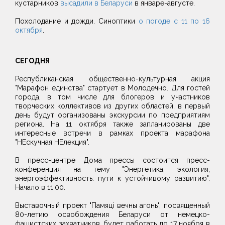
кустарников
высадили в Беларуси
в январе-августе.
Похолодание и дожди. Синоптики
о погоде с 11 по 16
октября
.
СЕГОДНЯ
Республиканская общественно-культурная акция
"Марафон единства" стартует в Молодечно. Для гостей
города, в том числе для блогеров и участников
творческих коллективов из других областей, в первый
день будут организованы экскурсии по предприятиям
региона. На 11 октября также запланированы две
интересные встречи в рамках проекта марафона
"НЕскучная НЕлекция".
В пресс-центре Дома прессы состоится пресс-
конференция на тему "Энергетика, экология,
энергоэффективность: пути к устойчивому развитию".
Начало в 11.00.
Выставочный проект "Памяці вечны агонь", посвященный
80-летию освобождения Беларуси от немецко-
фашистских захватчиков, будет работать до 17 ноября в