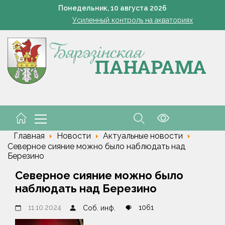
т на огурцах: как не перепутать болезни и спасти урожай, когда
Понедельник,
10
августа
2026
Усиленный контроль на акваториях
Как правильно выбрать школьный рюкзак, рассказал врач-о
мины с грядки: какие августовские продукты максимально полезн
8 августа открылся сезон охоты на пернатую дичь
т на огурцах: как не перепутать болезни и спасти урожай, когда
Усиленный контроль на акваториях
Как правильно выбрать школьный рюкзак, рассказал врач-о
мины с грядки: какие августовские продукты максимально полезн
8 августа открылся сезон охоты на пернатую дичь
Главная
Новости
Актуальные новости
Северное сияние можно было наблюдать над
Березино
Северное сияние можно было
наблюдать над Березино
11.10.2024
1061
Соб. инф.