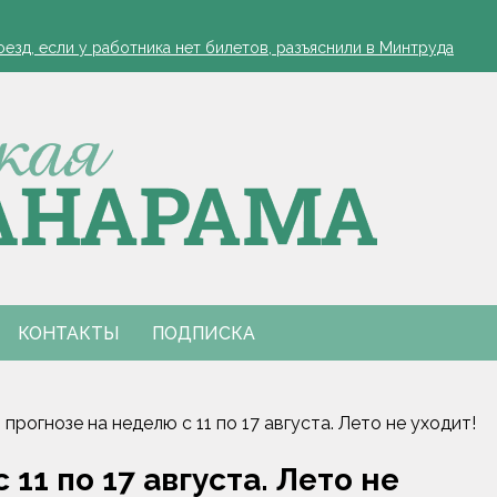
зд, если у работника нет билетов, разъяснили в Минтруда
а работников АПК
офеля обязательна
 в Столинском районе
зд, если у работника нет билетов, разъяснили в Минтруда
а работников АПК
офеля обязательна
 в Столинском районе
КОНТАКТЫ
ПОДПИСКА
 прогнозе на неделю с 11 по 17 августа. Лето не уходит!
11 по 17 августа. Лето не