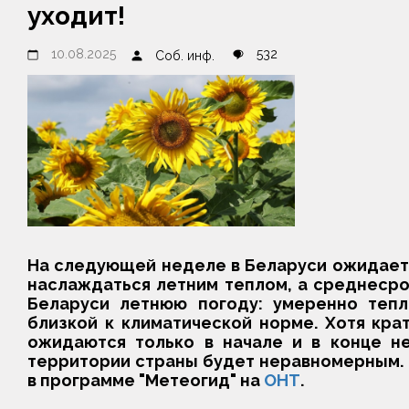
уходит!
10.08.2025
532
Соб. инф.
На следующей неделе в Беларуси ожидаетс
наслаждаться летним теплом, а среднесро
Беларуси летнюю погоду: умеренно тепл
близкой к климатической норме. Хотя кр
ожидаются только в начале и в конце н
территории страны будет неравномерным. 
в программе "Метеогид" на
ОНТ
.