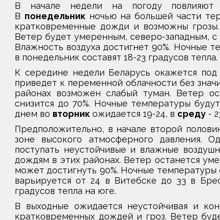
В начале недели на погоду повлияют 
В
понедельник
ночью на большей части тер
кратковременные дожди и возможны грозы.
Ветер будет умеренным, северо-западным, с п
Влажность воздуха достигнет 90%. Ночные те
в понедельник составят 18-23 градусов тепла.
К середине недели Беларусь окажется под 
приведет к переменной облачности без знач
районах возможен слабый туман. Ветер ос
снизится до 70%. Ночные температуры будут 
днем во
вторник
ожидается 19-24, в
среду
- 2
Предположительно, в начале второй полови
зоне высокого атмосферного давления. 
поступать неустойчивые и влажные воздушн
дождям в этих районах. Ветер останется уме
может достигнуть 90%. Ночные температуры с
варьируется от 24 в Витебске до 33 в Брес
градусов тепла на юге.
В выходные ожидается неустойчивая и кон
кратковременных дождей и гроз. Ветер буд