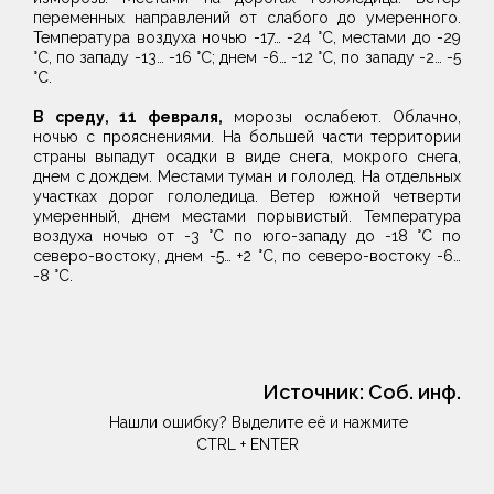
переменных направлений от слабого до умеренного.
Температура воздуха ночью -17… -24 °С, местами до -29
°С, по западу -13… -16 °С; днем -6… -12 °С, по западу -2… -5
°С.
В среду, 11 февраля,
морозы ослабеют. Облачно,
ночью с прояснениями. На большей части территории
страны выпадут осадки в виде снега, мокрого снега,
днем с дождем. Местами туман и гололед. На отдельных
участках дорог гололедица. Ветер южной четверти
умеренный, днем местами порывистый. Температура
воздуха ночью от -3 °С по юго-западу до -18 °С по
северо-востоку, днем -5… +2 °С, по северо-востоку -6…
-8 °С.
Источник:
Соб. инф.
Нашли ошибку? Выделите её и нажмите
CTRL + ENTER