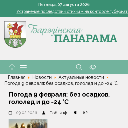
кашенко поручил вернуть в севооборот все поля Минской облас
Пятница,
07
августа
2026
Устранение последствий стихии – на контроле губернат
Познай свой край. Как в Беларуси развивают внутренний 
Да трыццаці кубоў за змену
Марковские – одно сердце на всех
кашенко поручил вернуть в севооборот все поля Минской облас
Устранение последствий стихии – на контроле губернат
Познай свой край. Как в Беларуси развивают внутренний 
Да трыццаці кубоў за змену
Марковские – одно сердце на всех
Главная
Новости
Актуальные новости
Погода 9 февраля: без осадков, гололед и до -24 °С
Погода 9 февраля: без осадков,
гололед и до -24 °С
09.02.2026
182
Соб. инф.