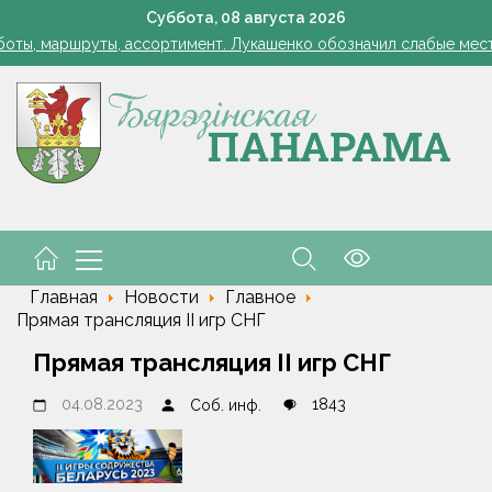
Лукашенко: я борюсь не за колхозы или совхозы - я борюсь з
Суббота,
08
августа
2026
оты, маршруты, ассортимент. Лукашенко обозначил слабые мест
енко возмутился качеством товаров в магазинах на селе: "Просро
1 стакан в ведро — тля и плодожорка бегут: Августовская защ
: малый и средний бизнес приглашают к сотрудничеству с круп
Лукашенко: я борюсь не за колхозы или совхозы - я борюсь з
оты, маршруты, ассортимент. Лукашенко обозначил слабые мест
енко возмутился качеством товаров в магазинах на селе: "Просро
Главная
Новости
Главное
Прямая трансляция II игр СНГ
Прямая трансляция II игр СНГ
04.08.2023
1843
Соб. инф.