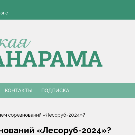
здравили работников ПМК-182
ионе
оля Минской области в 2027 году
убернатора
утренний туризм
здравили работников ПМК-182
ионе
оля Минской области в 2027 году
убернатора
утренний туризм
КОНТАКТЫ
ПОДПИСКА
лем соревнований «Лесоруб-2024»?
нований «Лесоруб-2024»?