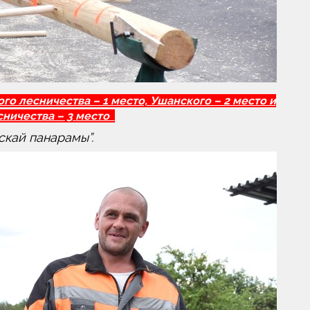
го лесничества – 1 место, Ушанского – 2 место и
ничества – 3 место
скай панарамы”.