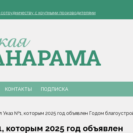
устовская защита яблонь
к сотрудничеству с крупными производителями
- я борюсь за деревню
ко обозначил слабые места в работе автолавок
инах на селе: "Просрочка и тухлятина!"
устовская защита яблонь
к сотрудничеству с крупными производителями
- я борюсь за деревню
ко обозначил слабые места в работе автолавок
инах на селе: "Просрочка и тухлятина!"
КОНТАКТЫ
ПОДПИСКА
 Указ №1, которым 2025 год объявлен Годом благоустро
, которым 2025 год объявлен