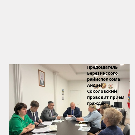
Председатель
Березинского
райисполкома
Андрей
Соколовский
проводит прием
граждан