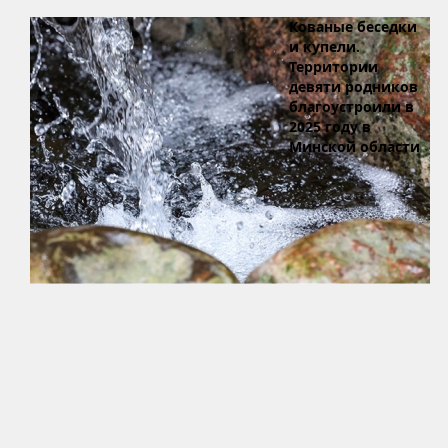
Кованые беседки
и купели.
Территории
девяти родников
благоустроили в
2025 году в
Минской области