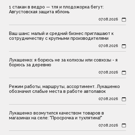
1 стакан в ведро — тля и плодожорка бегут:
Августовская защита яблонь
07.08.2026
Ваш шанс: малый и средний бизнес приглашают к
сотрудничеству с крупными производителями
07.08.2026
Лукашенко: я борюсь не за колхозы или совхозы - я
борюсь за деревню
07.08.2026
Режим работы, маршруты, ассортимент. Лукашенко
обозначил слабые места в работе автолавок
07.08.2026
Лукашенко возмутился качеством товаров в
магазинах на селе: "Просрочка и тухлятина!"
07.08.2026