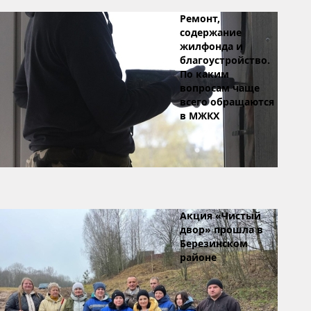
Ремонт,
содержание
жилфонда и
благоустройство.
По каким
вопросам чаще
всего обращаются
в МЖКХ
Акция «Чистый
двор» прошла в
Березинском
районе