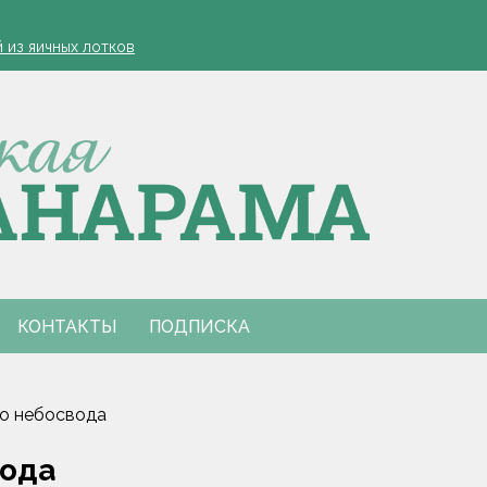
етей
й из яичных лотков
еменные дожди, грозы и до +27 °С
зала диетолог
проведут фестиваль "Са спадчынай продкаў - у будучыню"
етей
й из яичных лотков
еменные дожди, грозы и до +27 °С
зала диетолог
проведут фестиваль "Са спадчынай продкаў - у будучыню"
КОНТАКТЫ
ПОДПИСКА
го небосвода
вода