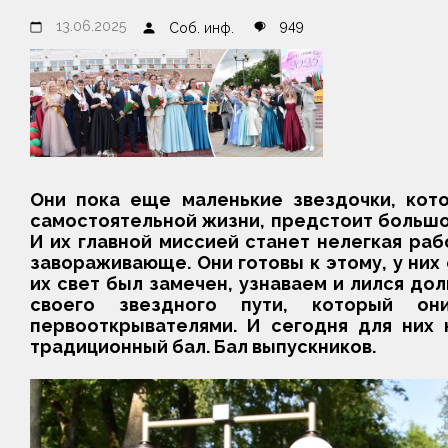
13.06.2025
949
Соб. инф.
Они пока еще маленькие звездочки, кот
самостоятельной жизни, предстоит большой
И их главной миссией станет нелегкая раб
завораживающе. Они готовы к этому, у них 
их свет был замечен, узнаваем и лился долг
своего звездного пути, который он
первооткрывателями. И сегодня для них
традиционный бал. Бал выпускников.