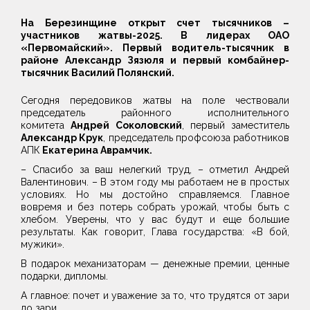
На Березинщине открыт счет тысячников –
участников жатвы-2025. В лидерах ОАО
«Первомайский». Первый водитель
-
тысячник в
районе Александр Зязюля и
первый
комбайнер
-
тысячник
Василий Полянский.
Сегодня передовиков жатвы на поле чествовали
председатель районного исполнительного
комитета
Андрей Соколовский
, первый заместитель
Александр Крук
, председатель профсоюза работников
АПК
Екатерина Аврамчик.
– Спасибо за ваш нелегкий труд, – отметил Андрей
Валентинович. – В этом году мы работаем не в простых
условиях. Но мы достойно справляемся. Главное
вовремя и без потерь собрать урожай, чтобы быть с
хлебом. Уверены, что у вас будут и еще большие
результаты. Как говорит, Глава государства: «В бой,
мужики».
В подарок механизаторам — денежные премии, ценные
подарки, дипломы.
А главное: почет и уважение за то, что трудятся от зари
до зари.