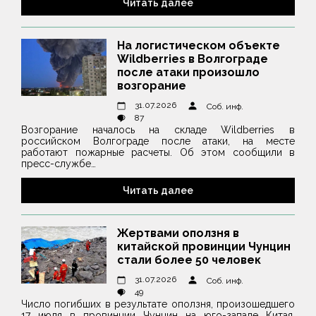
Читать далее
На логистическом объекте
Wildberries в Волгограде
после атаки произошло
возгорание
31.07.2026
Соб. инф.
87
Возгорание началось на складе Wildberries в
российском Волгограде после атаки, на месте
работают пожарные расчеты. Об этом сообщили в
пресс-службе…
Читать далее
Жертвами оползня в
китайской провинции Чунцин
стали более 50 человек
31.07.2026
Соб. инф.
49
Число погибших в результате оползня, произошедшего
17 июля в провинции Чунцин на юго-западе Китая,