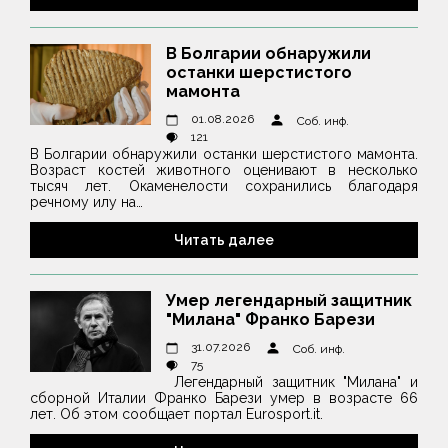
В Болгарии обнаружили
останки шерстистого
мамонта
01.08.2026
Соб. инф.
121
В Болгарии обнаружили останки шерстистого мамонта.
Возраст костей животного оценивают в несколько
тысяч лет. Окаменелости сохранились благодаря
речному илу на…
Читать далее
Умер легендарный защитник
"Милана" Франко Барези
31.07.2026
Соб. инф.
75
Легендарный защитник "Милана" и
сборной Италии Франко Барези умер в возрасте 66
лет. Об этом сообщает портал Eurosport.it.