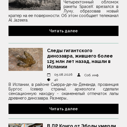
Четырехтонный обломок
ракеты SpaceX врезался в
Луну, образовав новый
кратер на ее поверхности. Об этом сообщает телеканал
Al Jazeera.
Читать далее
Следы гигантского
динозавра, жившего более
125 млн лет назад, нашли в
Испании
05.08.2026
Соб. инф.
40
В Испании, в районе Сьерра-де-ла-Деманда, провинция
Бургос (север страны), археологи сделали
сенсационную находку - окаменелый отпечаток лапы
древнего динозавра. Размеры…
Читать далее
В ДР Конго от Эболы умерли