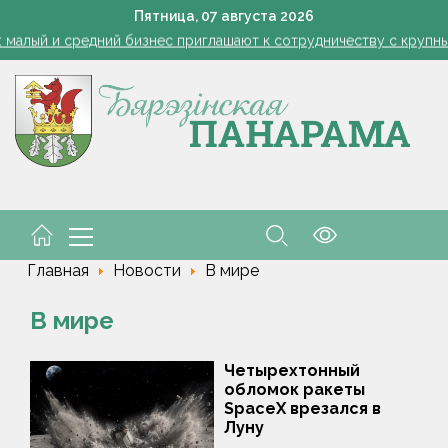
1 стакан в ведро — тля и плодожорка бегут: Августовская защ
Пятница,
07
августа
2026
: малый и средний бизнес приглашают к сотрудничеству с круп
Лукашенко: я борюсь не за колхозы или совхозы - я борюсь з
оты, маршруты, ассортимент. Лукашенко обозначил слабые мест
енко возмутился качеством товаров в магазинах на селе: "Просро
1 стакан в ведро — тля и плодожорка бегут: Августовская защ
: малый и средний бизнес приглашают к сотрудничеству с круп
Лукашенко: я борюсь не за колхозы или совхозы - я борюсь з
оты, маршруты, ассортимент. Лукашенко обозначил слабые мест
енко возмутился качеством товаров в магазинах на селе: "Просро
Главная
Новости
В мире
В мире
Четырехтонный
обломок ракеты
SpaceX врезался в
Луну