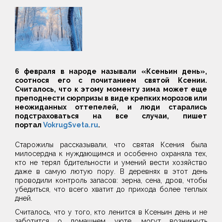
6 февраля в народе называли «Ксеньин день»,
соотнося его с почитанием святой Ксении.
Считалось, что к этому моменту зима может еще
преподнести сюрпризы в виде крепких морозов или
неожиданных оттепелей, и люди старались
подстраховаться на все случаи,
пишет
портал
VokrugSveta.ru
.
Старожилы рассказывали, что святая Ксения была
милосердна к нуждающимся и особенно охраняла тех,
кто не терял бдительности и умений вести хозяйство
даже в самую лютую пору. В деревнях в этот день
проводили контроль запасов: зерна, сена, дров, чтобы
убедиться, что всего хватит до прихода более теплых
дней.
Считалось, что у того, кто ленится в Ксеньин день и не
заботится о домашнем уюте, могут возникнуть