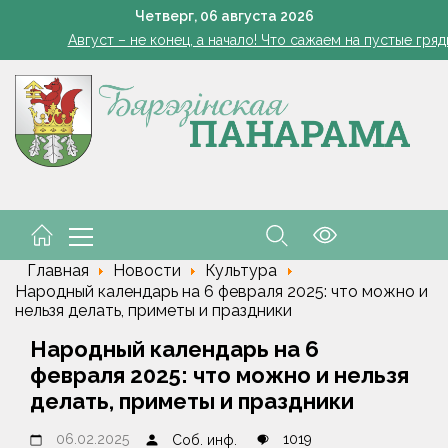
В Могилеве в озере утонул 14-летний мальчик
Четверг,
06
августа
2026
Август – не конец, а начало! Что сажаем на пустые гряд
здравил личный состав и ветеранов транспортных войск с про
 Беларуси обнулены экспортные пошлины на сжиженные углевод
Четырехтонный обломок ракеты SpaceX врезался в Лу
В Могилеве в озере утонул 14-летний мальчик
Август – не конец, а начало! Что сажаем на пустые гряд
здравил личный состав и ветеранов транспортных войск с про
Главная
Новости
Культура
Народный календарь на 6 февраля 2025: что можно и
нельзя делать, приметы и праздники
Народный календарь на 6
февраля 2025: что можно и нельзя
делать, приметы и праздники
06.02.2025
1019
Соб. инф.