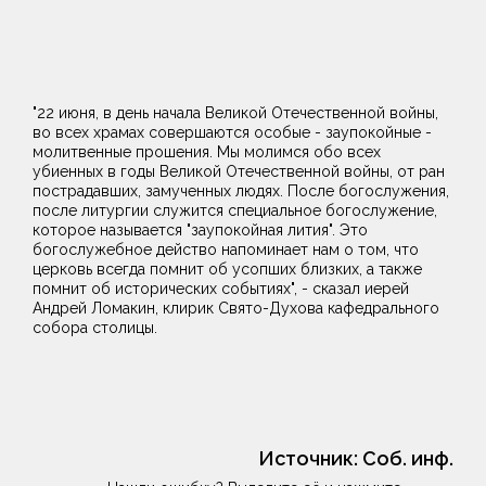
"22 июня, в день начала Великой Отечественной войны,
во всех храмах совершаются особые - заупокойные -
молитвенные прошения. Мы молимся обо всех
убиенных в годы Великой Отечественной войны, от ран
пострадавших, замученных людях. После богослужения,
после литургии служится специальное богослужение,
которое называется "заупокойная лития". Это
богослужебное действо напоминает нам о том, что
церковь всегда помнит об усопших близких, а также
помнит об исторических событиях", - сказал иерей
Андрей Ломакин, клирик Свято-Духова кафедрального
собора столицы.
Источник:
Соб. инф.