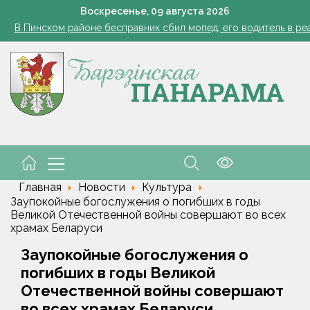
Губернатор поздравил строителей с профессиональным пра
Воскресенье,
09
августа
2026
В Пинском районе бесправник сбил мопед, его водитель в ре
Огород без простоев: превращаем чесночную грядку в фабри
 жара ушла, но лето не спешит прощаться. Рябов рассказал о пог
азером, а розацеа обострилась? Врач объяснила, почему усилила
Губернатор поздравил строителей с профессиональным пра
В Пинском районе бесправник сбил мопед, его водитель в ре
Главная
Новости
Культура
Заупокойные богослужения о погибших в годы
Великой Отечественной войны совершают во всех
храмах Беларуси
Заупокойные богослужения о
погибших в годы Великой
Отечественной войны совершают
во всех храмах Беларуси