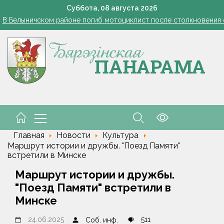
Белоруска Орел завоевала серебро чемпионата Европы по п
Суббота,
08
августа
2026
В Белыничском районе погиб мотоциклист после столкновения
В Жорновке проходит турслёт сотрудников ГКСЭ
Есть комбайнеры-тысячники в «Здравушка-Агро»
101 год — целая эпоха!
Белоруска Орел завоевала серебро чемпионата Европы по п
В Белыничском районе погиб мотоциклист после столкновения
Главная
Новости
Культура
Маршрут истории и дружбы. "Поезд Памяти"
встретили в Минске
Маршрут истории и дружбы.
"Поезд Памяти" встретили в
Минске
24.06.2025
511
Соб. инф.