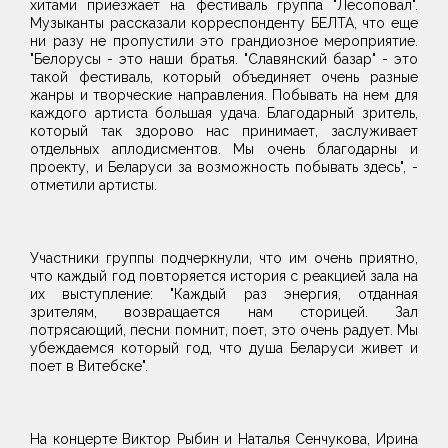
хитами приезжает на фестиваль группа "Лесоповал".
Музыканты рассказали корреспонденту БЕЛТА, что еще
ни разу не пропустили это грандиозное мероприятие.
"Белорусы - это наши братья. "Славянский базар" - это
такой фестиваль, который объединяет очень разные
жанры и творческие направления. Побывать на нем для
каждого артиста большая удача. Благодарный зритель,
который так здорово нас принимает, заслуживает
отдельных аплодисментов. Мы очень благодарны и
проекту, и Беларуси за возможность побывать здесь", -
отметили артисты.
Участники группы подчеркнули, что им очень приятно,
что каждый год повторяется история с реакцией зала на
их выступление: "Каждый раз энергия, отданная
зрителям, возвращается нам сторицей. Зал
потрясающий, песни помнит, поет, это очень радует. Мы
убеждаемся который год, что душа Беларуси живет и
поет в Витебске".
На концерте Виктор Рыбин и Наталья Сенчукова, Ирина