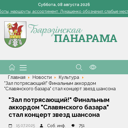
Лукашенко: я борюсь не за колхозы или совхозы - я борюсь з
Суббота,
08
августа
2026
оты, маршруты, ассортимент. Лукашенко обозначил слабые мест
Софии Стасевич — 101. История несгибаемой женщин
1 стакан в ведро — тля и плодожорка бегут: Августовская защ
: малый и средний бизнес приглашают к сотрудничеству с круп
Лукашенко: я борюсь не за колхозы или совхозы - я борюсь з
оты, маршруты, ассортимент. Лукашенко обозначил слабые мест
Главная
Новости
Культура
"Зал потрясающий!" Финальным аккордом
"Славянского базара" стал концерт звезд шансона
"Зал потрясающий!" Финальным
аккордом "Славянского базара"
стал концерт звезд шансона
15.07.2025
751
Соб. инф.