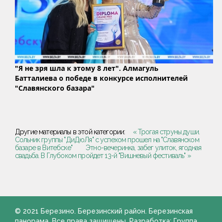
"Я не зря шла к этому 8 лет". Алмагуль
Батталиева о победе в конкурсе исполнителей
"Славянского базара"
Другие материалы в этой категории:
« Трогая струны души.
Сольник группы "ДиДюЛя" с успехом прошел на "Славянском
базаре в Витебске"
Этно-вечеринка, забег улиток, ягодная
свадьба. В Глубоком пройдет 13-й "Вишневый фестиваль" »
© 2021 Березино. Березинский район. Березинская
панорама. Все права защищены. Разработка: Группа