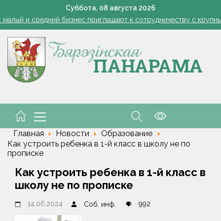
1 стакан в ведро — тля и плодожорка бегут: Августовская защ
Суббота,
08
августа
2026
: малый и средний бизнес приглашают к сотрудничеству с круп
Лукашенко: я борюсь не за колхозы или совхозы - я борюсь з
оты, маршруты, ассортимент. Лукашенко обозначил слабые мест
енко возмутился качеством товаров в магазинах на селе: "Просро
1 стакан в ведро — тля и плодожорка бегут: Августовская защ
: малый и средний бизнес приглашают к сотрудничеству с круп
Лукашенко: я борюсь не за колхозы или совхозы - я борюсь з
оты, маршруты, ассортимент. Лукашенко обозначил слабые мест
енко возмутился качеством товаров в магазинах на селе: "Просро
Главная
Новости
Образование
Как устроить ребенка в 1-й класс в школу не по
прописке
Как устроить ребенка в 1-й класс в
школу не по прописке
14.06.2024
992
Соб. инф.