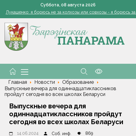
: малый и средний бизнес приглашают к сотрудничеству с круп
Суббота,
08
августа
2026
Лукашенко: я борюсь не за колхозы или совхозы - я борюсь з
оты, маршруты, ассортимент. Лукашенко обозначил слабые мест
Софии Стасевич — 101. История несгибаемой женщин
1 стакан в ведро — тля и плодожорка бегут: Августовская защ
: малый и средний бизнес приглашают к сотрудничеству с круп
Лукашенко: я борюсь не за колхозы или совхозы - я борюсь з
оты, маршруты, ассортимент. Лукашенко обозначил слабые мест
Главная
Новости
Образование
Выпускные вечера для одиннадцатиклассников
пройдут сегодня во всех школах Беларуси
Выпускные вечера для
одиннадцатиклассников пройдут
сегодня во всех школах Беларуси
14.06.2024
869
Соб. инф.