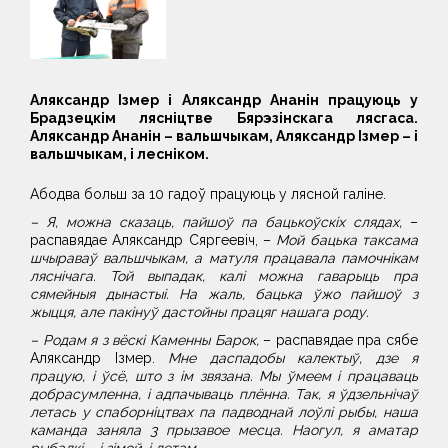
Аляксандр Ізмер і Аляксандр Ананін працуюць у
Брадзецкім лясніцтве Бярэзінскага лясгаса.
Аляксандр Ананін – вальшчыкам, Аляксандр Ізмер – і
вальшчыкам, і лесніком.
Абодва больш за 10 гадоў працуюць у лясной галіне.
– Я, можна сказаць, пайшоў па бацькоўскіх слядах,
–
распавядае Аляксандр Сяргеевіч, –
Мой бацька таксама
шчыраваў вальшчыкам, а матуля працавала памочнікам
ляснічага. Той выпадак, калі можна гаварыць пра
сямейныя дынастыі. На жаль, бацька ўжо пайшоў з
жыцця, але пакінуў дастойны працяг нашага роду.
– Родам я з вёскі Каменны Барок,
– распавядае пра сябе
Аляксандр Ізмер.
Мне даспадобы калектыў, дзе я
працую, і ўсё, што з ім звязана. Мы ўмеем і працаваць
добрасумленна, і адпачываць плённа. Так, я ўдзельнічаў
летась у спаборніцтвах па падводнай лоўлі рыбы, наша
каманда заняла 3 прызавое месца. Наогул, я аматар