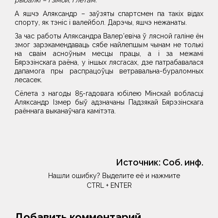
рыбалкі – і зімой, і летам.
А яшчэ Аляксандр – заўзяты спартсмен па такіх відах
спорту, як тэніс і валейбол. Дарэчы, яшчэ нежанаты.
За час работы Аляксандра Валер’евіча ў лясной галіне ён
змог зарэкамендаваць сябе найлепшым чынам не толькі
на сваім асноўным месцы працы, а і за межамі
Бярэзінскага раёна, у іншых лясгасах, дзе патрабавалася
дапамога пры распрацоўцы ветравальна-бураломных
лесасек.
Сёлета з нагоды 85-гадовага юбілею Мінскай вобласці
Аляксандр Ізмер быў адзначаны Падзякай Бярэзінскага
раённага выканаўчага камітэта.
Источник:
Соб. инф.
Нашли ошибку? Выделите её и нажмите
CTRL + ENTER
Добавить комментарий