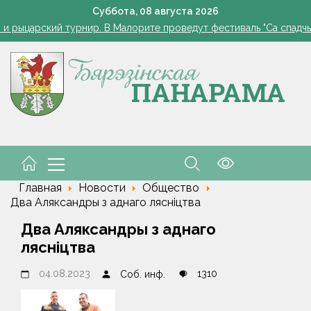
Как часто нужно измерять сахар в крови, рассказала дие
Суббота,
08
августа
2026
 и рыцарский турнир. В Малорите проведут фестиваль "Са спадчы
орусские школьники завоевали серебро и бронзу на олимпиаде 
Одна ночь - и грядки чистые: ловушка для слизней из яичных
ода в Беларуси в выходные: местами кратковременные дожди, гро
Как часто нужно измерять сахар в крови, рассказала дие
 и рыцарский турнир. В Малорите проведут фестиваль "Са спадчы
орусские школьники завоевали серебро и бронзу на олимпиаде 
Главная
Новости
Общество
Два Аляксандры з аднаго лясніцтва
Два Аляксандры з аднаго
лясніцтва
04.08.2023
1310
Соб. инф.