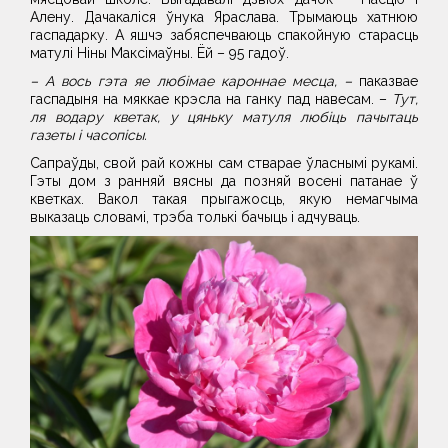
Алену. Дачакаліся ўнука Яраслава. Трымаюць хатнюю
гаспадарку. А яшчэ забяспечваюць спакойную старасць
матулі Ніны Максімаўны. Ёй – 95 гадоў.
– А вось гэта яе любімае кароннае месца, –
паказвае
гаспадыня на мяккае крэсла на ганку пад навесам. –
Тут,
ля водару кветак, у цяньку матуля любіць пачытаць
газеты і часопісы.
Сапраўды, свой рай кожны сам стварае ўласнымі рукамі.
Гэты дом з ранняй вясны да позняй восені патанае ў
кветках. Вакол такая прыгажосць, якую немагчыма
выказаць словамі, трэба толькі бачыць і адчуваць.