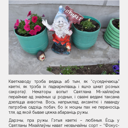
Кветкаводу трэба ведаць аб тым, як “суседнічаюць”
кветкі, як трэба іх падкармліваць і яшчэ шмат розных
сакрэтаў. Некаторы вопыт Святлана Мі-хайлаўна
пераймае ад знаёмых ці родных, і сваімі ведамі таксама
дзеліцца ахвотна. Вось, напрыклад, аксаміткі і лаванду
патрэбна садзіць побач, бо іх моцны пах не пераносіць
тля, ад якой бывае цяжка абараніць ружы.
Дарэчы, пра ружы. Гэтыя кветкі – любімыя. Ёсць у
Святланы Міхайлаўны нават незвычайны сорт – “Фокус-