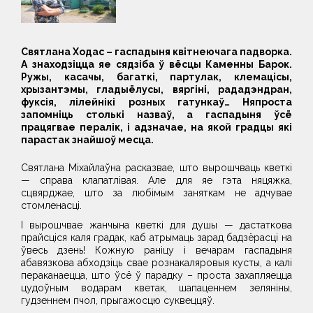
Святлана Ходас – гаспадыня квітнеючага падворка.
А знаходзіцца яе сядзіба ў вёсцы Каменны Барок.
Ружы, касачы, багаткі, партулак, клемацісы,
хрызантэмы, гладыёлусы, вяргіні, рададэндран,
фуксія, лілейнікі розных гатункаў… Няпроста
запомніць столькі назваў, а гаспадыня ўсё
працягвае пералік, і адзначае, на якой градцы які
парастак знайшоў месца.
Святлана Міхайлаўна расказвае, што вырошчваць кветкі
— справа клапатлівая. Але для яе гэта няцяжка,
сцвярджае, што за любімым заняткам не адчувае
стомленасці.
І вырошчвае жанчына кветкі для душы — дастаткова
прайсціся каля градак, каб атрымаць зарад бадзёрасці на
ўвесь дзень! Кожную раніцу і вечарам гаспадыня
абавязкова абходзіць свае рознакаляровыя кусты, а калі
пераканаецца, што ўсё ў парадку – проста захапляецца
цудоўным водарам кветак, шапаценнем зеляніны,
гудзеннем пчол, прыгажосцю суквеццяў.