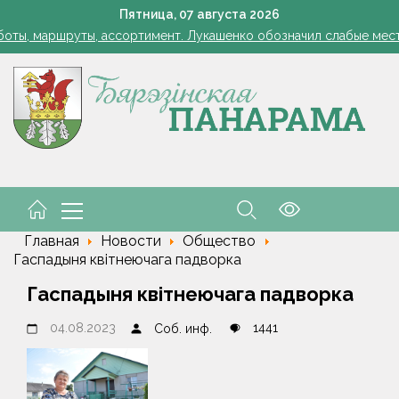
Лукашенко: я борюсь не за колхозы или совхозы - я борюсь з
Пятница,
07
августа
2026
оты, маршруты, ассортимент. Лукашенко обозначил слабые мест
енко возмутился качеством товаров в магазинах на селе: "Просро
1 стакан в ведро — тля и плодожорка бегут: Августовская защ
: малый и средний бизнес приглашают к сотрудничеству с круп
Лукашенко: я борюсь не за колхозы или совхозы - я борюсь з
оты, маршруты, ассортимент. Лукашенко обозначил слабые мест
енко возмутился качеством товаров в магазинах на селе: "Просро
Главная
Новости
Общество
Гаспадыня квітнеючага падворка
Гаспадыня квітнеючага падворка
04.08.2023
1441
Соб. инф.