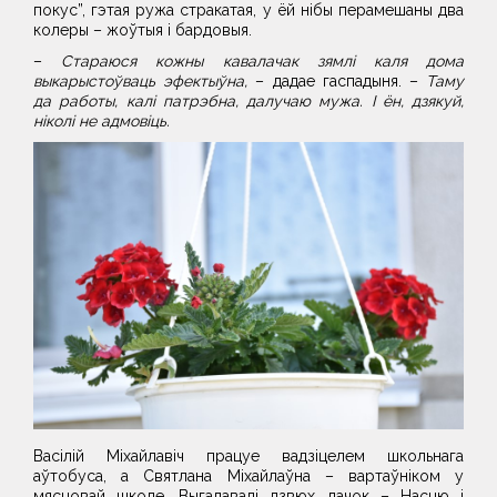
покус”, гэтая ружа стракатая, у ёй нібы перамешаны два
колеры – жоўтыя і бардовыя.
–
Стараюся кожны кавалачак зямлі каля дома
выкарыстоўваць эфектыўна,
– дадае гаспадыня. –
Таму
да работы, калі патрэбна, далучаю мужа. І ён, дзякуй,
ніколі не адмовіць.
Васілій Міхайлавіч працуе вадзіцелем школьнага
аўтобуса, а Святлана Міхайлаўна – вартаўніком у
мясцовай школе. Выгадавалі дзвюх дачок – Насцю і