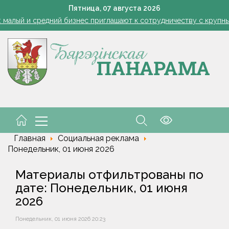
1 стакан в ведро — тля и плодожорка бегут: Августовская защ
Пятница,
07
августа
2026
: малый и средний бизнес приглашают к сотрудничеству с круп
Лукашенко: я борюсь не за колхозы или совхозы - я борюсь з
оты, маршруты, ассортимент. Лукашенко обозначил слабые мест
енко возмутился качеством товаров в магазинах на селе: "Просро
1 стакан в ведро — тля и плодожорка бегут: Августовская защ
: малый и средний бизнес приглашают к сотрудничеству с круп
Лукашенко: я борюсь не за колхозы или совхозы - я борюсь з
оты, маршруты, ассортимент. Лукашенко обозначил слабые мест
енко возмутился качеством товаров в магазинах на селе: "Просро
Главная
Социальная реклама
Понедельник, 01 июня 2026
Материалы отфильтрованы по
дате: Понедельник, 01 июня
2026
Понедельник, 01 июня 2026 20:23