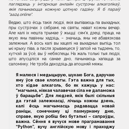
паглядзець у інтэрнэце анлайн сустрэчы алкаголікаў,
якія пачынаюцца кожную цотную гадзіну. Я б параіў
"аа24.online".
Ведаю, што ёсць такія людзі, якія выпіваюць па выхадных,
пры сустрэчах з сябрамі, на святы, нават кожны вечар.
Але калі іх нешта трымае ў жыцці: сям'я, дзеці, праца, на
якую яны павінны хадзіць, – значыць, яны не абавязкова
залежныя. А вось калі вы хацелі на выхадных выпіць тол
ькі крыху піва, а пасля зрываецеся ў запой на тыдзень, то,
хутчэй за ўсё, вы ў небяспецы. На жаль толькі тыя людзі,
што апусціліся на самае дно, пачынаюць хапацца за
саломінку. Не трэба даходзіць да апошняй мяжы.
Я малюся і медыцырую, шукаю Бога, даручаю
яму ўсе свае клопаты. Гэта важна для тых,
хто кідае алкаголь, бо як кажуць у нас:
“магчыма, ніякая чалавечая сіла не дапаможа
ў барацьбе”. Для людзей, якія былі схільныя
да гэтай залежнасці, лічыць кожны дзень,
калі ёсць магчымасць радавацца новай
раніцы, сонечнаму ці пахмурнаму дню,
справе, якую робіш без бутэлькі – сапраўды,
важна. Сёння я вучуся мове праграмавання
“Python”, вучу англійскую мову і праходжу