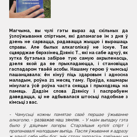
Магчыма, вы чулі гэты
выраз
ад с
хільных да
ўзлоўжывання спіртным
, які дапамагае ім
з дня ў
дзень
не сарвацца
,
радавацца жыццю і
вы
рашаць
справы. Але былых алкаголікаў не
існуе
. Так
сцвярджае бярэзінец Дзяніс Т., які на сабе адчуў, як
хутка бутэлька забірае тую самую акрыленасць,
дзеля якой да яе прыкладаюцца, і становіцца
гаспадаром тваёй асобы. Нашаму герою ў чымсьці
пашанцавала: ён кінуў піць
здаровым і
адносна
маладым, роўна 21 месяц таму. Праўда, кашмары
мінулага ўсё роўна часта сняцца і пры
ходзяць на
памяць
. Дадзім слова Дзянісу і паспрабуем
даведацца, ці не адбывалася штосьці падобнае з
кімсьці з вас.
- Чамусьці кожны памятае сваё першае ўжыванне
алкаголю,
- разважае наш зямляк.
- У маім выпадку гэта
было ў дзіцячым лагеры. Старэйшыя купілі спірт і
прапанавалі малодшым выпіць. Пасля ўжывання я адразу
ж адчуў сябе нібы бог: знік страх запрасіць дзяўчыну на