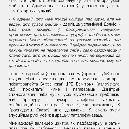
атакі. Увогуле, хто хоць раз адчуваў гэта, той зразумее
мой стан. Адначасова я патрапіў у залежнасць і ад
камп’ютарных гульняў.
- Я адчуваў, што маё жыццё коціцца пад адхіл, але не
ведаў, што трэба рабіць,
- дзеліцца ўспамінамі Дзяніс. -
Д
ва разы лячыўся ў рэспуліканскім навукова-
практычным цэнтры псіхічнага здароўя, але без істотных
перамен. Мяне абследавалі на розныя хваробы, але
прычынай усяго быў алкаголь. Я цвёрда перакананы, што
пакуль чалавек не пераламае сябе і сваю свядомасць у
плане таго, што ён больш не п'е і ніколі не вернецца да
гэтай заганнай цягі і хваробы, то ніякае лячэнне яму не
дапаможа.
І вось я сарваўся ў чарговы раз. Наўпрост згубіў сэнс
жыцця. Маці запрасіла да нас тагачаснага доктара-
псіхатэрапеўта Бярэзінскай ЦРБ Дзмітрыя Казлоўскага,
каб “прокапать” мяне і пагаварыць. Дзмітрый
Станіслававіч, пабачыўшы ўсю сур'ёзнасць праблемы,
даў брашуру і нумар тэлефона закрытага
рэабілітацыйнага цэнтра “Генезіс”, які знаходзіцца ў
Краснадары. Сказаў, што дапаможа. Я, амаль зусім
апусціўшы рукі, усё ж вырашыў патэлефанаваць.
Мне адказаў валанцёр цэнтра, які падбадзёрыў, а затым
праз два дні дабраўся ў Беразіно разам з адным з