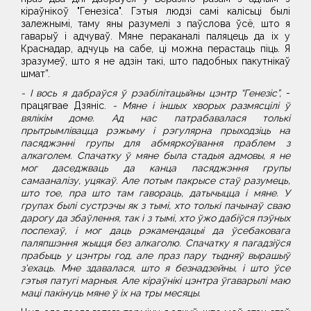
кіраўнікоў "Генезіса". Гэтыя людзі самі калісьці былі
залежнымі, таму яны разумелі з паўслова ўсё, што я
гаварыў і адчуваў. Мяне пераканалі паляцець да іх у
Краснадар, адчуць на сабе, ці можна перастаць піць. Я
зразумеў, што я не адзін такі, што падобных пакутнікаў
шмат”.
- І вось я дабраўся ў рэабілітацыйны цэнтр “Генезіс”,
-
працягвае Дзяніс.
- Мяне і іншых хворых размясцілі ў
вялікім доме. Ад нас патрабавалася толькі
прытрымлівацца рэжыму і рэгулярна прыходзіць на
пасяджэнні групы для абмяркоўвання праблем з
алкаголем. Спачатку ў мяне была стадыя адмовы, я не
мог даседжваць да канца пасяджэння групы
самааналізу, уцякаў. Але потым пакрысе стаў разумець,
што тое, пра што там гавораць, датычыцца і мяне. У
групах былі сустрэчы як з тымі, хто толькі пачынаў сваю
дарогу да збаўлення, так і з тымі, хто ўжо дабіўся пэўных
поспехаў, і мог даць рэкамендацыі да ўсебаковага
паляпшэння жыцця без алкаголю. Спачатку я пагадзіўся
прабыць у цэнтры год, але праз пару тыдняў вырашыў
з'ехаць. Мне здавалася, што я безнадзейны, і што ўсе
гэтыя патугі марныя. Але кіраўнікі цэнтра ўгаварылі маю
маці пакінуць мяне ў іх на тры месяцы.