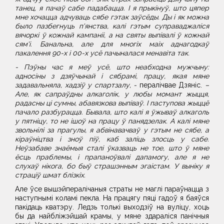
танец, я пачаў сабе падабацца. І я прыкінуў, што цяпер
мне хочацца адчуваць сябе гэтак заўсёды. Ды і як можна
было пазбегнуць п'янства, калі гэтым суправаджаліся
вячоркі ў кожнай кампаніі, а на святы выпівалі ў кожнай
сям'і. Банальна, але для многіх маіх аднагодкаў
пакалення 90-х і 00-х усё пачыналася менавіта так.
- Пэўны час я меў усё, што неабходна мужчыну:
адносіны з дзяўчынай і сябрамі, працу, якая мяне
задавальняла, хадзіў у спартзалу, -
пералічвае Дзяніс.
–
Але, як сапраўдны алкаголік, у любы момант жыцця,
радасны ці сумны, абавязкова выпіваў. І паступова жыццё
пачало разбурацца. Бывала, што калі я ўжываў алкаголь
у пятніцу, то не ішоў на працу ў панядзелак. А калі мяне
звольнілі за прагулы, я абвінавачваў у гэтым не сябе, а
кіраўніцтва і зноў піў, каб заліць злосць у сабе.
Неўзабаве знаёмыя сталі ўказваць не тое, што ў мяне
ёсць праблемы, і прапаноўвалі дапамогу, але я не
слухаў нікога, бо быў страшэнным эгаістам. У выніку я
страціў шмат блізкіх.
Але ўсе вышэйпералічаныя страты не маглі параўнацца з
наступнымі коламі пекла. На працягу пяці гадоў я баяўся
пакідаць кватэру. Ледзь толькі выходзіў на вуліцу, хоць
бы да найбліжэйшай крамы, у мяне здараліся панічныя