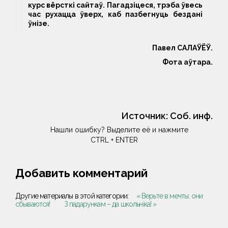
курс вёрсткі сайтаў. Пагадзіцеся, трэба ўвесь
час рухацца ўверх, каб пазбегнуць бездані
ўнізе.
Павел САЛАЎЁЎ.
Фота аўтара.
Источник:
Соб. инф.
Нашли ошибку? Выделите её и нажмите
CTRL + ENTER
Добавить комментарий
Другие материалы в этой категории:
« Верьте в мечты: они
сбываются!
З падарункам – да школьніка! »