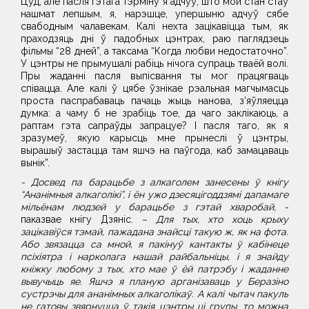
Цуд, але пасля гэтага тэрміну я адчуў, што мой стан стаў
нашмат лепшым, я, нарэшце, упершыню адчуў сябе
свабодным чалавекам. Калі нехта зацікавіцца тым, як
праходзяць дні ў падобных цэнтрах, раю паглядзець
фільмы “28 дней”, а таксама “Когда любви недостаточно”.
У цэнтры не прымушалі рабіць нічога супраць тваёй волі.
Пры жаданні пасля выпісвання ты мог працягваць
співацца. Але калі ў цябе ўзнікае рэальная магчымасць
проста паспрабаваць пачаць жыць нанова, з'яўляецца
думка: а чаму б не зрабіць тое, да чаго заклікаюць, а
раптам гэта сапраўды запрацуе? І пасля таго, як я
зразумеў, якую карысць мне прынеслі ў цэнтры,
вырашыў застацца там яшчэ на паўгода, каб замацаваць
вынік”.
- Досвед па барацьбе з алкаголем занесены ў кнігу
“Ананімныя алкаголікі”, і ён ужо дзесяцігоддзямі дапамаге
мільёнам людзей у барацьбе з гэтай хваробай, -
паказвае кнігу Дзяніс.
– Для тых, хто хоць крыху
зацікавіўся тэмай, пажадана знайсці такую ж, як на фота.
Або звязацца са мной, я пакінуў кантакты ў кабінеце
псіхіятра і нарколага нашай райбальніцы, і я знайду
кніжку любому з тых, хто мае ў ёй патрэбу і жаданне
вывучыць яе. Яшчэ я планую арганізаваць у Беразіно
сустрэчы для ананімных алкаголікаў. А калі чытач пакуль
не гатовы звярнуцца ў такія цэнтры ці групы, то можна