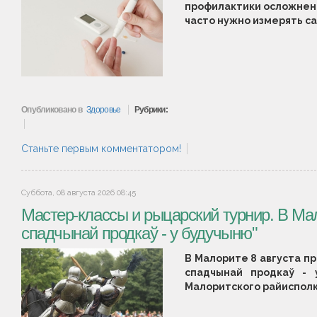
профилактики осложнени
часто нужно измерять сах
Опубликовано в
Здоровье
Рубрики:
Станьте первым комментатором!
Суббота, 08 августа 2026 08:45
Мастер-классы и рыцарский турнир. В Ма
спадчынай продкаў - у будучыню"
В Малорите 8 августа п
спадчынай продкаў - 
Малоритского райиспол