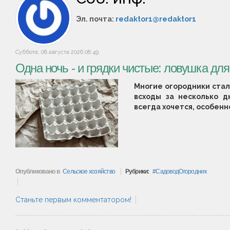
Эл. почта:
redaktor1@redaktor1
Суббота, 08 августа 2026 08:49
Одна ночь - и грядки чистые: ловушка для
Многие огородники ста
всходы за несколько д
всегда хочется, особенн
Опубликовано в
Сельское хозяйство
Рубрики:
СадоводОгородник
Станьте первым комментатором!