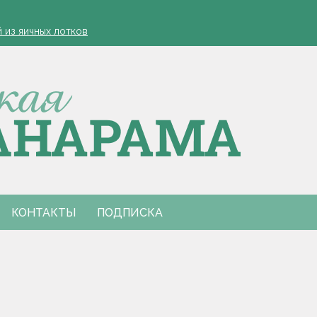
етей
й из яичных лотков
еменные дожди, грозы и до +27 °С
зала диетолог
проведут фестиваль "Са спадчынай продкаў - у будучыню"
етей
й из яичных лотков
еменные дожди, грозы и до +27 °С
зала диетолог
проведут фестиваль "Са спадчынай продкаў - у будучыню"
КОНТАКТЫ
ПОДПИСКА