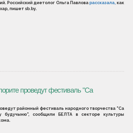
й. Российский диетолог Ольга Павлова
рассказала,
как
ар, пишет sb.by.
лорите проведут фестиваль "Са
роведут районный фестиваль народного творчества "Са
у будучыню", сообщили БЕЛТА в секторе культуры
кома.