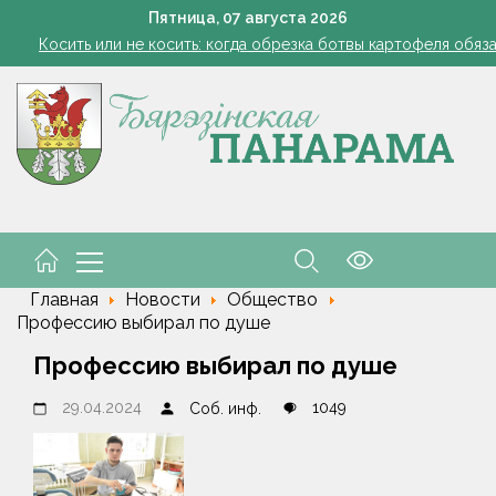
Семинар-совещание по охране труда профсоюза работник
Пятница,
07
августа
2026
Косить или не косить: когда обрезка ботвы картофеля обяз
Ребенок провалился в канализационный колодец в Столинско
Включаем фары и продолжаем жать
командировочные расходы на проезд, если у работника нет биле
Семинар-совещание по охране труда профсоюза работник
Косить или не косить: когда обрезка ботвы картофеля обяз
Ребенок провалился в канализационный колодец в Столинско
Главная
Новости
Общество
Профессию выбирал по душе
Профессию выбирал по душе
29.04.2024
1049
Соб. инф.