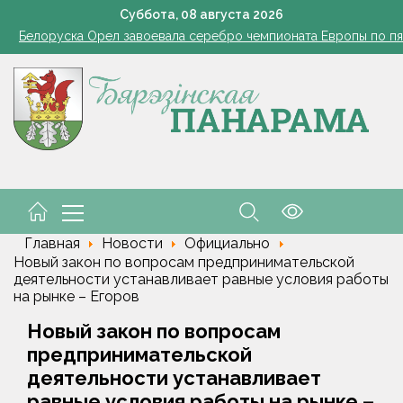
101 год — целая эпоха!
Суббота,
08
августа
2026
Белоруска Орел завоевала серебро чемпионата Европы по п
В Белыничском районе погиб мотоциклист после столкновения
В Жорновке проходит турслёт сотрудников ГКСЭ
Есть комбайнеры-тысячники в «Здравушка-Агро»
101 год — целая эпоха!
Белоруска Орел завоевала серебро чемпионата Европы по п
В Белыничском районе погиб мотоциклист после столкновения
Главная
Новости
Официально
Новый закон по вопросам предпринимательской
деятельности устанавливает равные условия работы
на рынке – Егоров
Новый закон по вопросам
предпринимательской
деятельности устанавливает
равные условия работы на рынке –