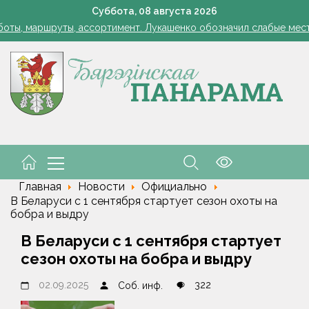
Лукашенко: я борюсь не за колхозы или совхозы - я борюсь з
Суббота,
08
августа
2026
оты, маршруты, ассортимент. Лукашенко обозначил слабые мест
енко возмутился качеством товаров в магазинах на селе: "Просро
1 стакан в ведро — тля и плодожорка бегут: Августовская защ
: малый и средний бизнес приглашают к сотрудничеству с круп
Лукашенко: я борюсь не за колхозы или совхозы - я борюсь з
оты, маршруты, ассортимент. Лукашенко обозначил слабые мест
енко возмутился качеством товаров в магазинах на селе: "Просро
Главная
Новости
Официально
В Беларуси с 1 сентября стартует сезон охоты на
бобра и выдру
В Беларуси с 1 сентября стартует
сезон охоты на бобра и выдру
02.09.2025
322
Соб. инф.