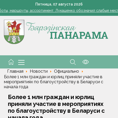
Лукашенко: я борюсь не за колхозы или совхозы - я борюсь з
Пятница,
07
августа
2026
оты, маршруты, ассортимент. Лукашенко обозначил слабые мест
енко возмутился качеством товаров в магазинах на селе: "Просро
1 стакан в ведро — тля и плодожорка бегут: Августовская защ
: малый и средний бизнес приглашают к сотрудничеству с круп
Лукашенко: я борюсь не за колхозы или совхозы - я борюсь з
оты, маршруты, ассортимент. Лукашенко обозначил слабые мест
енко возмутился качеством товаров в магазинах на селе: "Просро
Главная
Новости
Официально
Более 1 млн граждан и юрлиц приняли участие в
мероприятиях по благоустройству в Беларуси с
начала года
Более 1 млн граждан и юрлиц
приняли участие в мероприятиях
по благоустройству в Беларуси с
начала года