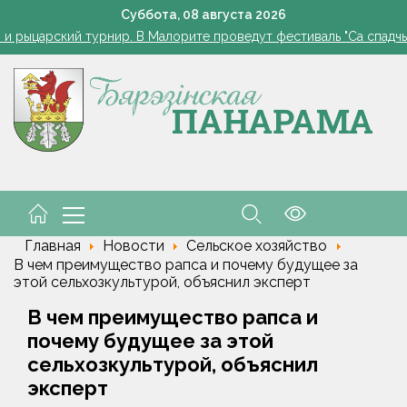
Как часто нужно измерять сахар в крови, рассказала дие
Суббота,
08
августа
2026
 и рыцарский турнир. В Малорите проведут фестиваль "Са спадчы
орусские школьники завоевали серебро и бронзу на олимпиаде 
Одна ночь - и грядки чистые: ловушка для слизней из яичных
ода в Беларуси в выходные: местами кратковременные дожди, гро
Как часто нужно измерять сахар в крови, рассказала дие
 и рыцарский турнир. В Малорите проведут фестиваль "Са спадчы
орусские школьники завоевали серебро и бронзу на олимпиаде 
Главная
Новости
Сельское хозяйство
В чем преимущество рапса и почему будущее за
этой сельхозкультурой, объяснил эксперт
В чем преимущество рапса и
почему будущее за этой
сельхозкультурой, объяснил
эксперт