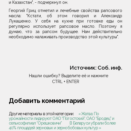
и Казахстан", - подчеркнул он.
Георгий Гриц отметил и лечебные свойства рапсового
масла: "Кстати, об этом говорил и Александр
Лукашенко. У себя на кухне при готовке еды он
регулярно использует рапсовое масло. Поэтому я
думаю, что за рапсом будущее. Нам действительно
необходимо налаживать производство этой культуры".
Источник:
Соб. инф.
Нашли ошибку? Выделите её и нажмите
CTRL + ENTER
Добавить комментарий
Другие материалы в этой категории:
« Жатва: По
урожайности лидируют ОАО “Погостский”, ОАО “Бродец” и
сельхозфилиал “Орешковичи”
В Беларуси убрали более
40% площадей зерновых и зернобобовых культур »