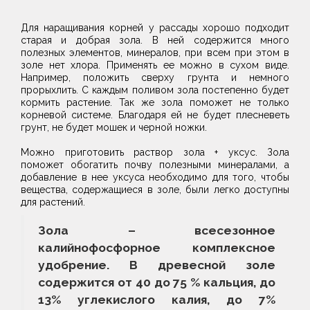
Для наращивания корней у рассады хорошо подходит
старая и добрая зола. В ней содержится много
полезных элементов, минералов, при всем при этом в
золе нет хлора. Применять ее можно в сухом виде.
Например, положить сверху грунта и немного
прорыхлить. С каждым поливом зола постепенно будет
кормить растение. Так же зола поможет не только
корневой системе. Благодаря ей не будет плесневеть
грунт, не будет мошек и черной ножки.
Можно приготовить раствор зола + уксус. Зола
поможет обогатить почву полезными минералами, а
добавление в нее уксуса необходимо для того, чтобы
вещества, содержащиеся в золе, были легко доступны
для растений.
Зола – всесезонное
калийнофосфорное комплексное
удобрение. В древесной золе
содержится от 40 до 75 % кальция, до
13% углекислого калия, до 7%