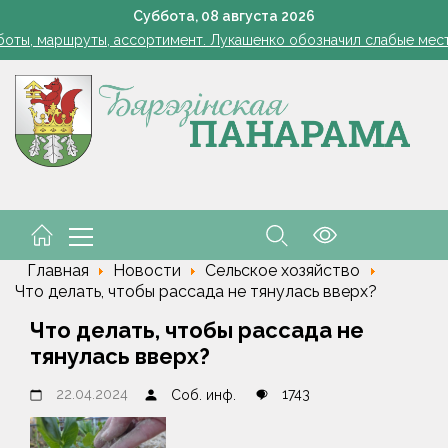
Лукашенко: я борюсь не за колхозы или совхозы - я борюсь з
Суббота,
08
августа
2026
оты, маршруты, ассортимент. Лукашенко обозначил слабые мест
енко возмутился качеством товаров в магазинах на селе: "Просро
1 стакан в ведро — тля и плодожорка бегут: Августовская защ
: малый и средний бизнес приглашают к сотрудничеству с круп
Лукашенко: я борюсь не за колхозы или совхозы - я борюсь з
оты, маршруты, ассортимент. Лукашенко обозначил слабые мест
енко возмутился качеством товаров в магазинах на селе: "Просро
Главная
Новости
Сельское хозяйство
Что делать, чтобы рассада не тянулась вверх?
Что делать, чтобы рассада не
тянулась вверх?
22.04.2024
1743
Соб. инф.