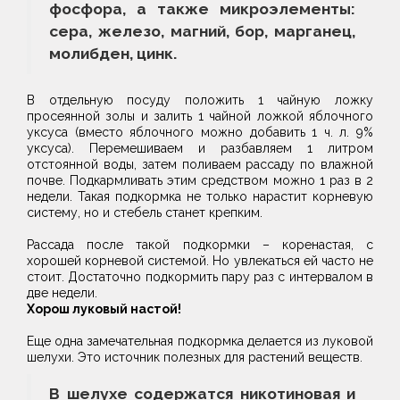
фосфора, а также микроэлементы:
сера, железо, магний, бор, марганец,
молибден, цинк.
В отдельную посуду положить 1 чайную ложку
просеянной золы и залить 1 чайной ложкой яблочного
уксуса (вместо яблочного можно добавить 1 ч. л. 9%
уксуса). Перемешиваем и разбавляем 1 литром
отстоянной воды, затем поливаем рассаду по влажной
почве. Подкармливать этим средством можно 1 раз в 2
недели. Такая подкормка не только нарастит корневую
систему, но и стебель станет крепким.
Рассада после такой подкормки – коренастая, с
хорошей корневой системой. Но увлекаться ей часто не
стоит. Достаточно подкормить пару раз с интервалом в
две недели.
Хорош луковый настой!
Еще одна замечательная подкормка делается из луковой
шелухи. Это источник полезных для растений веществ.
В шелухе содержатся никотиновая и