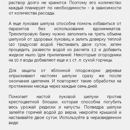
раствор долго не хранится. Поэтому его количество
каждый планирует по необходимости – в зависимости
от количества рассады.
А еще луковая шелуха способна помочь избавиться от
паразитов без использования ядохимикатов.
Трехлитровую банку нужно заполнить на треть объема
шелухой от здоровых луковиц и залить доверху теплой
(40 градусов) водой. Настаивать двое суток, затем
процедить, развести водой из расчета 1:2 и добавить
жидкое мыло (для прилипания). Некоторые огородники
на 10 л воды добавляют еще и 1 ст. л. сухой горчицы.
Для защиты от яблонной плодожорки деревья
опрыскивают настоем шелухи сразу же после
окончания цветения. И повторяют такие обработки на
протяжении месяца через каждые семь дней.
Помогает настой луковой шелухи против
крестоцветной блошки, которая способна погубить
весь урожай редиски и капусты. Полведра шелухи
залейте горячей водой до верха, накройте крышкой и
настаивайте двое суток. Используйте в неразведенном
виде.