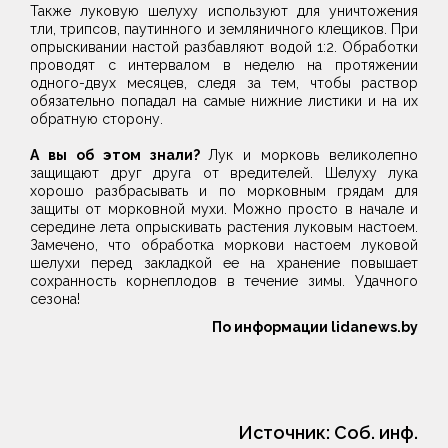
Также луковую шелуху используют для уничтожения
тли, трипсов, паутинного и земляничного клещиков. При
опрыскивании настой разбавляют водой 1:2. Обработки
проводят с интервалом в неделю на протяжении
одного-двух месяцев, следя за тем, чтобы раствор
обязательно попадал на самые нижние листики и на их
обратную сторону.
А вы об этом знали?
Лук и морковь великолепно
защищают друг друга от вредителей. Шелуху лука
хорошо разбрасывать и по морковным грядам для
защиты от морковной мухи. Можно просто в начале и
середине лета опрыскивать растения луковым настоем.
Замечено, что обработка моркови настоем луковой
шелухи перед закладкой ее на хранение повышает
сохранность корнеплодов в течение зимы. Удачного
сезона!
По информации lidanews.by
Источник:
Соб. инф.